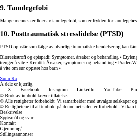
9. Tannlegefobi
Mange mennesker lider av tannlegefobi, som er frykten for tannlegebes
10. Posttraumatisk stresslidelse (PTSD)
PTSD oppstår som følge av alvorlige traumatiske hendelser og kan føre 
Blæreekstrofi og epispadi: Symptomer, årsaker og behandling
•
Etyleng
trenger å vite
•
Keratitt: Årsaker, symptomer og behandling
•
Prader-Wi
å vite om sur oppstøt hos barn
•
Sunn Ro
Å dele er kjærlig
X
Facebook
Instagram
LinkedIn
YouTube
Pin
© Bruk av innhold krever tillatelse.
© Alle rettigheter forbeholdt. Vi samarbeider med utvalgte selskaper o
© Rettighetene til alt innhold på denne nettsiden er forbeholdt. Vi ka
Beskrivelse
Spørsmål og svar
Kontakt
Gjennomgå
Stillingsannonser