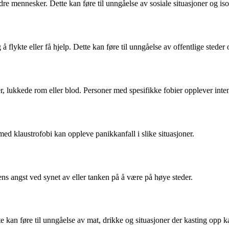
ndre mennesker. Dette kan føre til unngåelse av sosiale situasjoner og iso
å flykte eller få hjelp. Dette kan føre til unngåelse av offentlige stede
der, lukkede rom eller blod. Personer med spesifikke fobier opplever inte
med klaustrofobi kan oppleve panikkanfall i slike situasjoner.
ns angst ved synet av eller tanken på å være på høye steder.
te kan føre til unngåelse av mat, drikke og situasjoner der kasting opp