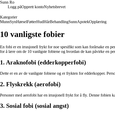
Sunn Ro
Logg på
Opprett konto
Nyhetsbrevet
Kategorier
Munn
Syn
Hørsel
Føtter
Hud
Hår
Behandling
Sunn
Apotek
Opplæring
10 vanligste fobier
En fobi er en irrasjonell frykt for noe spesifikt som kan forårsake en p
for å lære om de 10 vanligste fobiene og hvordan de kan påvirke en per
1. Araknofobi (edderkopperfobi)
Dette er en av de vanligste fobiene og er frykten for edderkopper. Per
2. Flyskrekk (aerofobi)
Personer med aerofobi har en irrasjonell frykt for å fly. Denne fobien k
3. Sosial fobi (sosial angst)