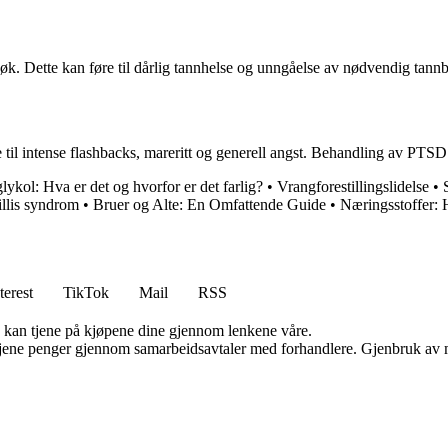
øk. Dette kan føre til dårlig tannhelse og unngåelse av nødvendig tann
til intense flashbacks, mareritt og generell angst. Behandling av PTSD 
lykol: Hva er det og hvorfor er det farlig?
•
Vrangforestillingslidelse
•
llis syndrom
•
Bruer og Alte: En Omfattende Guide
•
Næringsstoffer: 
terest
TikTok
Mail
RSS
g kan tjene på kjøpene dine gjennom lenkene våre.
n tjene penger gjennom samarbeidsavtaler med forhandlere. Gjenbruk av m