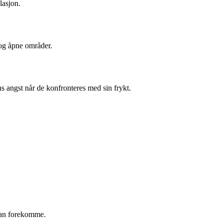
lasjon.
r og åpne områder.
ns angst når de konfronteres med sin frykt.
 kan forekomme.