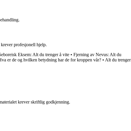
behandling.
krever profesjonell hjelp.
Seboreisk Eksem: Alt du trenger å vite
•
Fjerning av Nevus: Alt du
Hva er de og hvilken betydning har de for kroppen vår?
•
Alt du trenger
aterialet krever skriftlig godkjenning.