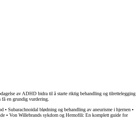
else av ADHD bidra til å starte riktig behandling og tilrettelegging
å få en grundig vurdering.
od
•
Subarachnoidal blødning og behandling av aneurisme i hjernen
•
ide
•
Von Willebrands sykdom og Hemofili: En komplett guide for