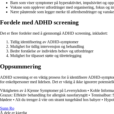
Barn som viser symptomer på hyperaktivitet, impulsivitet og o
Voksne som opplever utfordringer med organisering, fokus og im
Nære pårørende som legger merke til atferdsendringer og vanske
Fordele med ADHD screening
Det er flere fordeler med å gjennomgå ADHD screening, inkludert:
Tidlig identifisering av ADHD-symptomer
Mulighet for tidlig intervensjon og behandling
Bedre forståelse av individets behov og utfordringer
Mulighet for tilpasset støtte og tilrettelegging
Oppsummering
ADHD screening er en viktig prosess for å identifisere ADHD-symptomer
for enkeltpersoner med lidelsen. Det er viktig å ikke ignorere potensie
Viktigheten av å Kjenne Symptomer på Leversykdom
•
Koble Informas
Grazax: Effektiv behandling for allergisk nasofaryngitt
•
Tennisalbue:
blødere
•
Alt du trenger å vite om stramt tungebånd hos babyer
•
Hypofy
Sunn Ro
Å dele er kjærlig