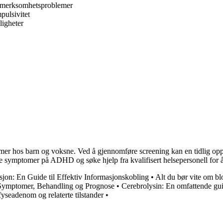
ppmerksomhetsproblemer
pulsivitet
ligheter
 hos barn og voksne. Ved å gjennomføre screening kan en tidlig oppdag
lle symptomer på ADHD og søke hjelp fra kvalifisert helsepersonell for 
jon: En Guide til Effektiv Informasjonskobling
•
Alt du bør vite om bl
 Symptomer, Behandling og Prognose
•
Cerebrolysin: En omfattende gu
seadenom og relaterte tilstander
•