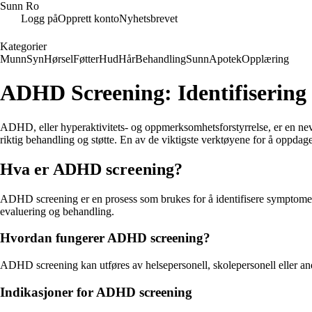
Sunn Ro
Logg på
Opprett konto
Nyhetsbrevet
Kategorier
Munn
Syn
Hørsel
Føtter
Hud
Hår
Behandling
Sunn
Apotek
Opplæring
ADHD Screening: Identifisering
ADHD, eller hyperaktivitets- og oppmerksomhetsforstyrrelse, er en nevr
riktig behandling og støtte. En av de viktigste verktøyene for å opp
Hva er ADHD screening?
ADHD screening er en prosess som brukes for å identifisere symptome
evaluering og behandling.
Hvordan fungerer ADHD screening?
ADHD screening kan utføres av helsepersonell, skolepersonell eller andr
Indikasjoner for ADHD screening