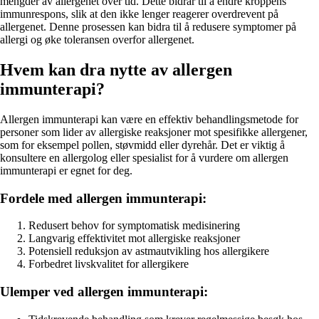
mengder av allergenet over tid. Dette bidrar til å endre kroppens
immunrespons, slik at den ikke lenger reagerer overdrevent på
allergenet. Denne prosessen kan bidra til å redusere symptomer på
allergi og øke toleransen overfor allergenet.
Hvem kan dra nytte av allergen
immunterapi?
Allergen immunterapi kan være en effektiv behandlingsmetode for
personer som lider av allergiske reaksjoner mot spesifikke allergener,
som for eksempel pollen, støvmidd eller dyrehår. Det er viktig å
konsultere en allergolog eller spesialist for å vurdere om allergen
immunterapi er egnet for deg.
Fordele med allergen immunterapi:
Redusert behov for symptomatisk medisinering
Langvarig effektivitet mot allergiske reaksjoner
Potensiell reduksjon av astmautvikling hos allergikere
Forbedret livskvalitet for allergikere
Ulemper ved allergen immunterapi: