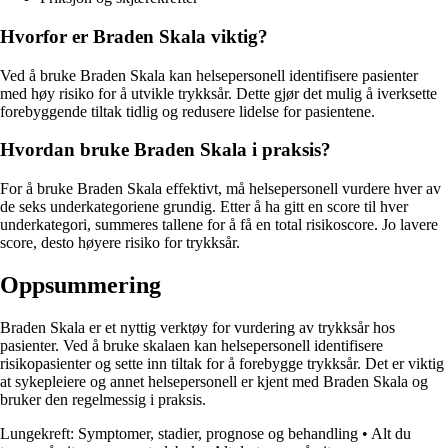
Hvorfor er Braden Skala viktig?
Ved å bruke Braden Skala kan helsepersonell identifisere pasienter
med høy risiko for å utvikle trykksår. Dette gjør det mulig å iverksette
forebyggende tiltak tidlig og redusere lidelse for pasientene.
Hvordan bruke Braden Skala i praksis?
For å bruke Braden Skala effektivt, må helsepersonell vurdere hver av
de seks underkategoriene grundig. Etter å ha gitt en score til hver
underkategori, summeres tallene for å få en total risikoscore. Jo lavere
score, desto høyere risiko for trykksår.
Oppsummering
Braden Skala er et nyttig verktøy for vurdering av trykksår hos
pasienter. Ved å bruke skalaen kan helsepersonell identifisere
risikopasienter og sette inn tiltak for å forebygge trykksår. Det er viktig
at sykepleiere og annet helsepersonell er kjent med Braden Skala og
bruker den regelmessig i praksis.
Lungekreft: Symptomer, stadier, prognose og behandling
•
Alt du