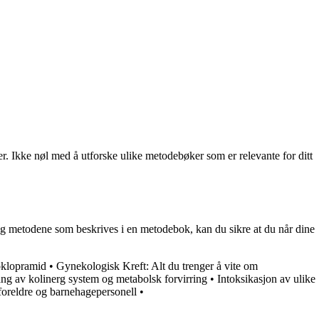
er. Ikke nøl med å utforske ulike metodebøker som er relevante for ditt
 og metodene som beskrives i en metodebok, kan du sikre at du når dine
oklopramid
•
Gynekologisk Kreft: Alt du trenger å vite om
g av kolinerg system og metabolsk forvirring
•
Intoksikasjon av ulike
oreldre og barnehagepersonell
•