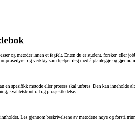
odebok
sser og metoder innen et fagfelt. Enten du er student, forsker, eller j
rinn-prosedyrer og verktøy som hjelper deg med å planlegge og gjennomf
n en spesifikk metode eller prosess skal utføres. Den kan inneholde alt 
ng, kvalitetskontroll og prosjektledelse.
d innholdet. Les gjennom beskrivelsene av metodene nøye og forstå trin