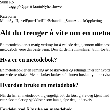
Sunn Ro
Logg på
Opprett konto
Nyhetsbrevet
Kategorier
Munn
Syn
Hørsel
Føtter
Hud
Hår
Behandling
Sunn
Apotek
Opplæring
Alt du trenger å vite om en met
En metodebok er et nyttig verktøy for å veilede deg gjennom ulike prose
metodebok være din beste venn. Den gir deg retningslinjer, trinn-for-t
Hva er en metodebok?
En metodebok er en samling av beskrivelser og retningslinjer for hvorda
ønskede resultater. Metodebøker brukes ofte innen forskning, undervisni
Hvordan bruke en metodebok?
Når du har en metodebok tilgjengelig, bør du først gjøre deg kjent me
etter eksempler og sjekklister som kan hjelpe deg underveis.
Fordeler ved å bruke en metodebok