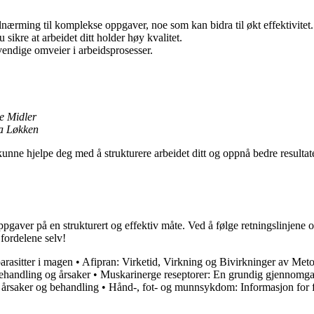
lnærming til komplekse oppgaver, noe som kan bidra til økt effektivitet.
sikre at arbeidet ditt holder høy kvalitet.
endige omveier i arbeidsprosesser.
he Midler
na Løkken
kunne hjelpe deg med å strukturere arbeidet ditt og oppnå bedre resultat
ppgaver på en strukturert og effektiv måte. Ved å følge retningslinjene
fordelene selv!
arasitter i magen
•
Afipran: Virketid, Virkning og Bivirkninger av Met
ehandling og årsaker
•
Muskarinerge reseptorer: En grundig gjennomgan
 årsaker og behandling
•
Hånd-, fot- og munnsykdom: Informasjon for f