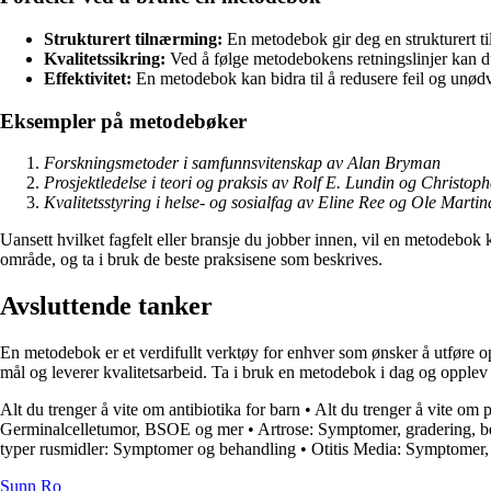
Strukturert tilnærming:
En metodebok gir deg en strukturert ti
Kvalitetssikring:
Ved å følge metodebokens retningslinjer kan du 
Effektivitet:
En metodebok kan bidra til å redusere feil og unødv
Eksempler på metodebøker
Forskningsmetoder i samfunnsvitenskap av Alan Bryman
Prosjektledelse i teori og praksis av Rolf E. Lundin og Christop
Kvalitetsstyring i helse- og sosialfag av Eline Ree og Ole Marti
Uansett hvilket fagfelt eller bransje du jobber innen, vil en metodebok 
område, og ta i bruk de beste praksisene som beskrives.
Avsluttende tanker
En metodebok er et verdifullt verktøy for enhver som ønsker å utføre o
mål og leverer kvalitetsarbeid. Ta i bruk en metodebok i dag og opplev 
Alt du trenger å vite om antibiotika for barn
•
Alt du trenger å vite om p
Germinalcelletumor, BSOE og mer
•
Artrose: Symptomer, gradering, b
typer rusmidler: Symptomer og behandling
•
Otitis Media: Symptomer,
Sunn Ro