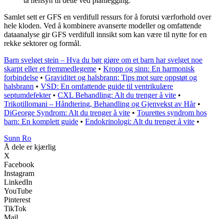
ta hensyn til dette ved planlegging.
Samlet sett er GFS en verdifull ressurs for å forutsi værforhold over
hele kloden. Ved å kombinere avanserte modeller og omfattende
dataanalyse gir GFS verdifull innsikt som kan være til nytte for en
rekke sektorer og formål.
Barn svelget stein – Hva du bør gjøre om et barn har svelget noe
skarpt eller et fremmedlegeme
•
Kropp og sinn: En harmonisk
forbindelse
•
Graviditet og halsbrann: Tips mot sure oppstøt og
halsbrann
•
VSD: En omfattende guide til ventrikulære
septumdefekter
•
CXL Behandling: Alt du trenger å vite
•
Trikotillomani – Håndtering, Behandling og Gjenvekst av Hår
•
DiGeorge Syndrom: Alt du trenger å vite
•
Tourettes syndrom hos
barn: En komplett guide
•
Endokrinologi: Alt du trenger å vite
•
Sunn Ro
Å dele er kjærlig
X
Facebook
Instagram
LinkedIn
YouTube
Pinterest
TikTok
Mail