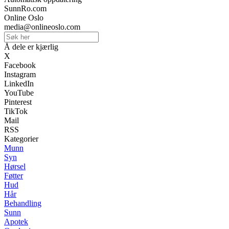
SunnRo.com
Online Oslo
media@onlineoslo.com
Å dele er kjærlig
X
Facebook
Instagram
LinkedIn
YouTube
Pinterest
TikTok
Mail
RSS
Kategorier
Munn
Syn
Hørsel
Føtter
Hud
Hår
Behandling
Sunn
Apotek