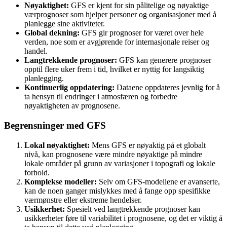
Nøyaktighet:
GFS er kjent for sin pålitelige og nøyaktige
værprognoser som hjelper personer og organisasjoner med å
planlegge sine aktiviteter.
Global dekning:
GFS gir prognoser for været over hele
verden, noe som er avgjørende for internasjonale reiser og
handel.
Langtrekkende prognoser:
GFS kan generere prognoser
opptil flere uker frem i tid, hvilket er nyttig for langsiktig
planlegging.
Kontinuerlig oppdatering:
Dataene oppdateres jevnlig for å
ta hensyn til endringer i atmosfæren og forbedre
nøyaktigheten av prognosene.
Begrensninger med GFS
Lokal nøyaktighet:
Mens GFS er nøyaktig på et globalt
nivå, kan prognosene være mindre nøyaktige på mindre
lokale områder på grunn av variasjoner i topografi og lokale
forhold.
Komplekse modeller:
Selv om GFS-modellene er avanserte,
kan de noen ganger mislykkes med å fange opp spesifikke
værmønstre eller ekstreme hendelser.
Usikkerhet:
Spesielt ved langtrekkende prognoser kan
usikkerheter føre til variabilitet i prognosene, og det er viktig å