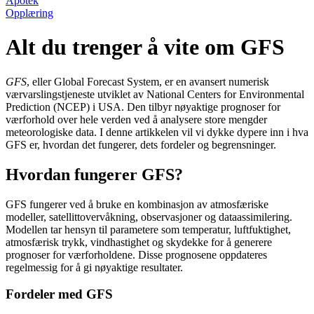
Apotek
Opplæring
Alt du trenger å vite om GFS
GFS
, eller Global Forecast System, er en avansert numerisk
værvarslingstjeneste utviklet av National Centers for Environmental
Prediction (NCEP) i USA. Den tilbyr nøyaktige prognoser for
værforhold over hele verden ved å analysere store mengder
meteorologiske data. I denne artikkelen vil vi dykke dypere inn i hva
GFS er, hvordan det fungerer, dets fordeler og begrensninger.
Hvordan fungerer GFS?
GFS fungerer ved å bruke en kombinasjon av atmosfæriske
modeller, satellittovervåkning, observasjoner og dataassimilering.
Modellen tar hensyn til parametere som temperatur, luftfuktighet,
atmosfærisk trykk, vindhastighet og skydekke for å generere
prognoser for værforholdene. Disse prognosene oppdateres
regelmessig for å gi nøyaktige resultater.
Fordeler med GFS