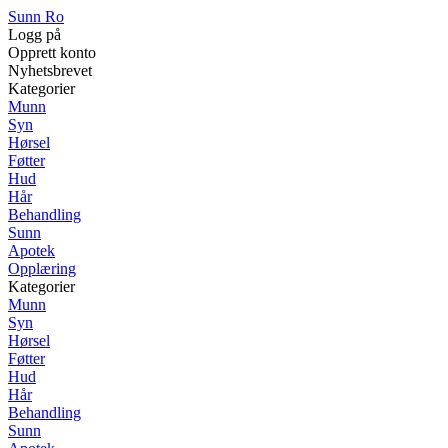
Sunn Ro
Logg på
Opprett konto
Nyhetsbrevet
Kategorier
Munn
Syn
Hørsel
Føtter
Hud
Hår
Behandling
Sunn
Apotek
Opplæring
Kategorier
Munn
Syn
Hørsel
Føtter
Hud
Hår
Behandling
Sunn