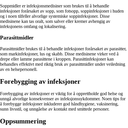
Soppmidler er infeksjonsmedisiner som brukes til å behandle
infeksjoner forårsaket av sopp, som fotsopp, soppinfeksjoner i huden
og i noen tilfeller alvorlige systemiske soppinfeksjoner. Disse
medisinene kan tas oralt, som salver eller kremer avhengig av
infeksjonens omfang og lokalisering.
Parasittmidler
Parasittmidler brukes til å behandle infeksjoner forårsaket av parasitter,
som markinfeksjoner, lus og skabb. Disse medisinene virker ved å
drepe eller lamme parasittene i kroppen. Parasittinfeksjoner kan
behandles effektivt med riktig bruk av parasittmidler under veiledning
av en helsepersonell.
Forebygging av infeksjoner
Forebygging av infeksjoner er viktig for å opprettholde god helse og
unngå alvorlige konsekvenser av infeksjonssykdommer. Noen tips for
å forebygge infeksjoner inkluderer god håndhygiene, vaksinering,
sunn livsstil, og unngåelse av kontakt med smittede personer.
Oppsummering