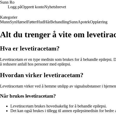
Sunn Ro
Logg på
Opprett konto
Nyhetsbrevet
Kategorier
Munn
Syn
Hørsel
Føtter
Hud
Hår
Behandling
Sunn
Apotek
Opplæring
Alt du trenger å vite om levetir
Hva er levetiracetam?
Levetiracetam er en type medisin som brukes for å behandle epilepsi. De
å redusere anfall hos personer med epilepsi.
Hvordan virker levetiracetam?
Levetiracetam virker ved å hemme utslipp av signalsubstanser i hjernen 
Når brukes levetiracetam?
Levetiracetam brukes hovedsakelig for å behandle epilepsi.
Det kan også brukes i tillegg til annen epilepsimedisin for bedre a