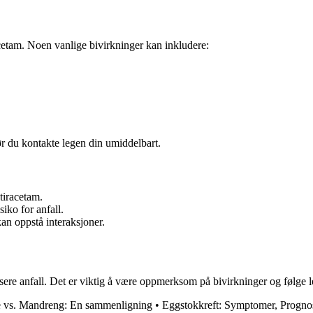
acetam. Noen vanlige bivirkninger kan inkludere:
ør du kontakte legen din umiddelbart.
etiracetam.
siko for anfall.
an oppstå interaksjoner.
usere anfall. Det er viktig å være oppmerksom på bivirkninger og følge 
e vs. Mandreng: En sammenligning
•
Eggstokkreft: Symptomer, Progno