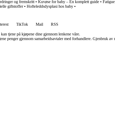
rdringer og fremskritt
•
Kuvøse for baby – En komplett guide
•
Fatigu
elle giftstoffer
•
Hofteleddsdysplasi hos baby
•
terest
TikTok
Mail
RSS
g kan tjene på kjøpene dine gjennom lenkene våre.
n tjene penger gjennom samarbeidsavtaler med forhandlere. Gjenbruk av m