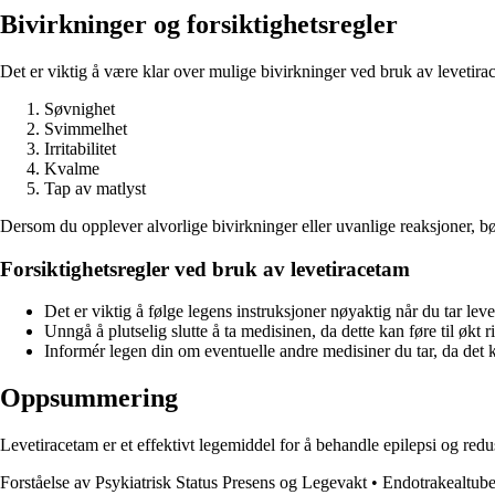
Bivirkninger og forsiktighetsregler
Det er viktig å være klar over mulige bivirkninger ved bruk av levetir
Søvnighet
Svimmelhet
Irritabilitet
Kvalme
Tap av matlyst
Dersom du opplever alvorlige bivirkninger eller uvanlige reaksjoner, b
Forsiktighetsregler ved bruk av levetiracetam
Det er viktig å følge legens instruksjoner nøyaktig når du tar lev
Unngå å plutselig slutte å ta medisinen, da dette kan føre til økt ri
Informér legen din om eventuelle andre medisiner du tar, da det k
Oppsummering
Levetiracetam er et effektivt legemiddel for å behandle epilepsi og red
Forståelse av Psykiatrisk Status Presens og Legevakt
•
Endotrakealtub