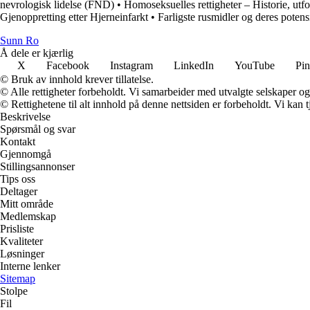
nevrologisk lidelse (FND)
•
Homoseksuelles rettigheter – Historie, utfo
Gjenoppretting etter Hjerneinfarkt
•
Farligste rusmidler og deres potensi
Sunn Ro
Å dele er kjærlig
X
Facebook
Instagram
LinkedIn
YouTube
Pin
© Bruk av innhold krever tillatelse.
© Alle rettigheter forbeholdt. Vi samarbeider med utvalgte selskaper o
© Rettighetene til alt innhold på denne nettsiden er forbeholdt. Vi ka
Beskrivelse
Spørsmål og svar
Kontakt
Gjennomgå
Stillingsannonser
Tips oss
Deltager
Mitt område
Medlemskap
Prisliste
Kvaliteter
Løsninger
Interne lenker
Sitemap
Stolpe
Fil