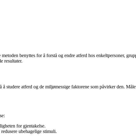
etoden benyttes for å forstå og endre atferd hos enkeltpersoner, grup
 resultater.
å studere atferd og de miljømessige faktorene som påvirker den. Målet er
se:
igheten for gjentakelse.
 redusere ubehagelige stimuli.