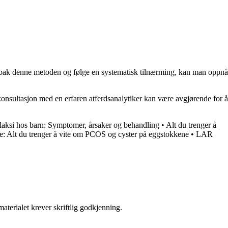
ne bak denne metoden og følge en systematisk tilnærming, kan man oppnå
konsultasjon med en erfaren atferdsanalytiker kan være avgjørende for å
aksi hos barn: Symptomer, årsaker og behandling
•
Alt du trenger å
: Alt du trenger å vite om PCOS og cyster på eggstokkene
•
LAR
aterialet krever skriftlig godkjenning.