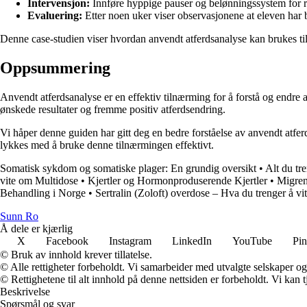
Intervensjon:
Innføre hyppige pauser og belønningssystem for ro
Evaluering:
Etter noen uker viser observasjonene at eleven har bl
Denne case-studien viser hvordan anvendt atferdsanalyse kan brukes til
Oppsummering
Anvendt atferdsanalyse er en effektiv tilnærming for å forstå og endr
ønskede resultater og fremme positiv atferdsendring.
Vi håper denne guiden har gitt deg en bedre forståelse av anvendt atfe
lykkes med å bruke denne tilnærmingen effektivt.
Somatisk sykdom og somatiske plager: En grundig oversikt
•
Alt du tr
vite om Multidose
•
Kjertler og Hormonproduserende Kjertler
•
Migren
Behandling i Norge
•
Sertralin (Zoloft) overdose – Hva du trenger å vi
Sunn Ro
Å dele er kjærlig
X
Facebook
Instagram
LinkedIn
YouTube
Pin
© Bruk av innhold krever tillatelse.
© Alle rettigheter forbeholdt. Vi samarbeider med utvalgte selskaper o
© Rettighetene til alt innhold på denne nettsiden er forbeholdt. Vi ka
Beskrivelse
Spørsmål og svar