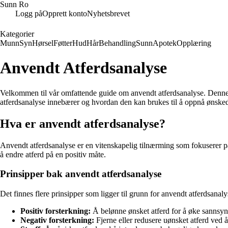
Sunn Ro
Logg på
Opprett konto
Nyhetsbrevet
Kategorier
Munn
Syn
Hørsel
Føtter
Hud
Hår
Behandling
Sunn
Apotek
Opplæring
Anvendt Atferdsanalyse
Velkommen til vår omfattende guide om anvendt atferdsanalyse. Denne m
atferdsanalyse innebærer og hvordan den kan brukes til å oppnå ønskede
Hva er anvendt atferdsanalyse?
Anvendt atferdsanalyse er en vitenskapelig tilnærming som fokuserer på 
å endre atferd på en positiv måte.
Prinsipper bak anvendt atferdsanalyse
Det finnes flere prinsipper som ligger til grunn for anvendt atferdsanaly
Positiv forsterkning:
Å belønne ønsket atferd for å øke sannsynl
Negativ forsterkning:
Fjerne eller redusere uønsket atferd ved å