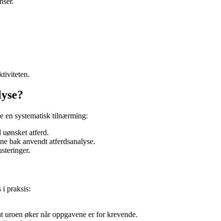
nser.
tiviteten.
lyse?
ge en systematisk tilnærming:
 uønsket atferd.
ene bak anvendt atferdsanalyse.
steringer.
i praksis:
at uroen øker når oppgavene er for krevende.