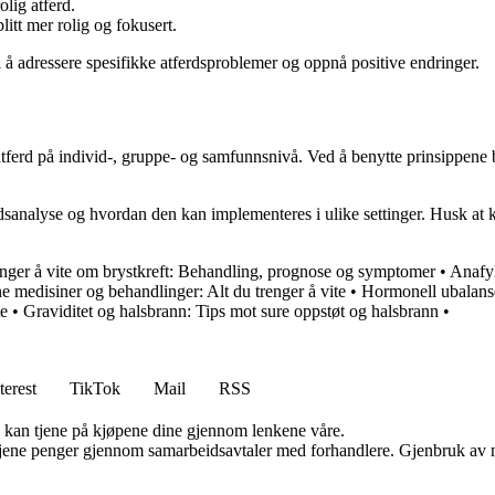
lig atferd.
itt mer rolig og fokusert.
 å adressere spesifikke atferdsproblemer og oppnå positive endringer.
e atferd på individ-, gruppe- og samfunnsnivå. Ved å benytte prinsippe
rdsanalyse og hvordan den kan implementeres i ulike settinger. Husk at 
enger å vite om brystkreft: Behandling, prognose og symptomer
•
Anafyl
e medisiner og behandlinger: Alt du trenger å vite
•
Hormonell ubalanse
te
•
Graviditet og halsbrann: Tips mot sure oppstøt og halsbrann
•
terest
TikTok
Mail
RSS
g kan tjene på kjøpene dine gjennom lenkene våre.
n tjene penger gjennom samarbeidsavtaler med forhandlere. Gjenbruk av m