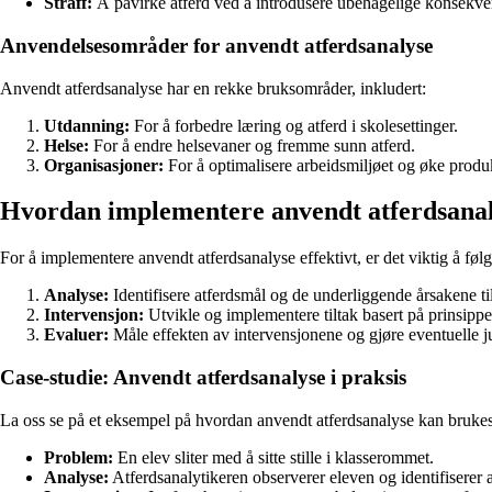
Straff:
Å påvirke atferd ved å introdusere ubehagelige konsekve
Anvendelsesområder for anvendt atferdsanalyse
Anvendt atferdsanalyse har en rekke bruksområder, inkludert:
Utdanning:
For å forbedre læring og atferd i skolesettinger.
Helse:
For å endre helsevaner og fremme sunn atferd.
Organisasjoner:
For å optimalisere arbeidsmiljøet og øke produk
Hvordan implementere anvendt atferdsana
For å implementere anvendt atferdsanalyse effektivt, er det viktig å føl
Analyse:
Identifisere atferdsmål og de underliggende årsakene til
Intervensjon:
Utvikle og implementere tiltak basert på prinsipp
Evaluer:
Måle effekten av intervensjonene og gjøre eventuelle ju
Case-studie: Anvendt atferdsanalyse i praksis
La oss se på et eksempel på hvordan anvendt atferdsanalyse kan brukes 
Problem:
En elev sliter med å sitte stille i klasserommet.
Analyse:
Atferdsanalytikeren observerer eleven og identifiserer 