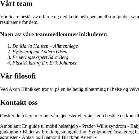
Vårt team
Vårt team består av erfarne og dedikerte helsepersonell som jobber samm
resultatene for dem.
Noen av våre teammedlemmer inkluderer:
Dr. Maria Hansen – Allmennlege
Fysioterapeut Anders Olsen
Ernæringsekspert Sara Berg
Plastisk kirurg Dr. Erik Johansen
Vår filosofi
Ved Axon Klinikken tror vi på en helhetlig tilnærming til helse og velv
Kontakt oss
Ønsker du å lære mer om våre tjenester eller ønsker å bestille en kons
Ambulant: En guide til mobil helsehjelp
•
Prader-Willis syndrom
•
Bab
glukagon
•
Bilder av brokk og strangulering: Symptomer, årsaker og b
agonister
•
Aplasi og Diamond-Blackfan Anemi
•