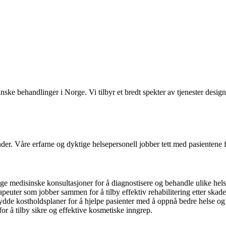
ske behandlinger i Norge. Vi tilbyr et bredt spekter av tjenester design
der. Våre erfarne og dyktige helsepersonell jobber tett med pasientene f
dige medisinske konsultasjoner for å diagnostisere og behandle ulike hel
apeuter som jobber sammen for å tilby effektiv rehabilitering etter skader
ydde kostholdsplaner for å hjelpe pasienter med å oppnå bedre helse og
or å tilby sikre og effektive kosmetiske inngrep.