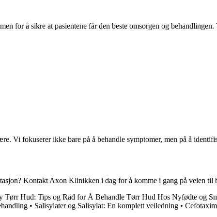
en for å sikre at pasientene får den beste omsorgen og behandlingen. Vi
ære. Vi fokuserer ikke bare på å behandle symptomer, men på å identifis
ultasjon? Kontakt Axon Klinikken i dag for å komme i gang på veien til 
y Tørr Hud: Tips og Råd for Å Behandle Tørr Hud Hos Nyfødte og S
ehandling
•
Salisylater og Salisylat: En komplett veiledning
•
Cefotaxim 