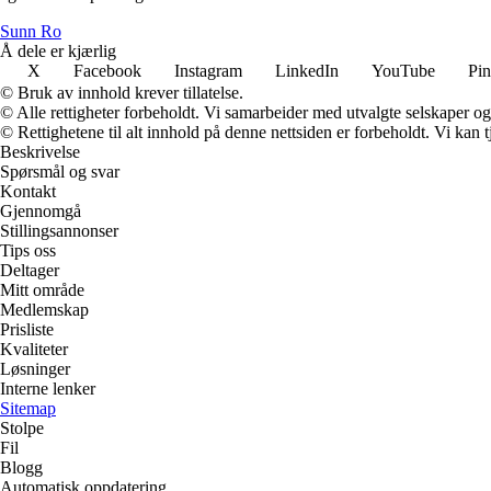
Sunn Ro
Å dele er kjærlig
X
Facebook
Instagram
LinkedIn
YouTube
Pin
© Bruk av innhold krever tillatelse.
© Alle rettigheter forbeholdt. Vi samarbeider med utvalgte selskaper o
© Rettighetene til alt innhold på denne nettsiden er forbeholdt. Vi ka
Beskrivelse
Spørsmål og svar
Kontakt
Gjennomgå
Stillingsannonser
Tips oss
Deltager
Mitt område
Medlemskap
Prisliste
Kvaliteter
Løsninger
Interne lenker
Sitemap
Stolpe
Fil
Blogg
Automatisk oppdatering