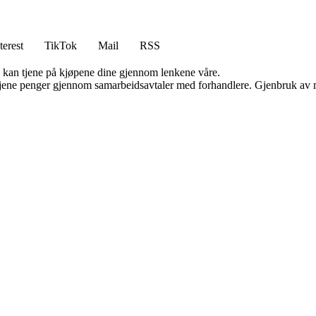
terest
TikTok
Mail
RSS
g kan tjene på kjøpene dine gjennom lenkene våre.
n tjene penger gjennom samarbeidsavtaler med forhandlere. Gjenbruk av m