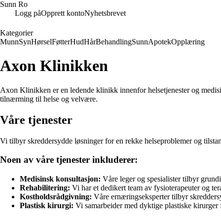
Sunn Ro
Logg på
Opprett konto
Nyhetsbrevet
Kategorier
Munn
Syn
Hørsel
Føtter
Hud
Hår
Behandling
Sunn
Apotek
Opplæring
Axon Klinikken
Axon Klinikken er en ledende klinikk innenfor helsetjenester og medisin
tilnærming til helse og velvære.
Våre tjenester
Vi tilbyr skreddersydde løsninger for en rekke helseproblemer og tilstan
Noen av våre tjenester inkluderer:
Medisinsk konsultasjon:
Våre leger og spesialister tilbyr grun
Rehabilitering:
Vi har et dedikert team av fysioterapeuter og ter
Kostholdsrådgivning:
Våre ernæringseksperter tilbyr skredders
Plastisk kirurgi:
Vi samarbeider med dyktige plastiske kirurger f