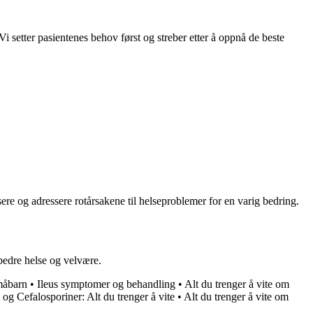
 setter pasientenes behov først og streber etter å oppnå de beste
ere og adressere rotårsakene til helseproblemer for en varig bedring.
bedre helse og velvære.
måbarn
•
Ileus symptomer og behandling
•
Alt du trenger å vite om
og Cefalosporiner: Alt du trenger å vite
•
Alt du trenger å vite om