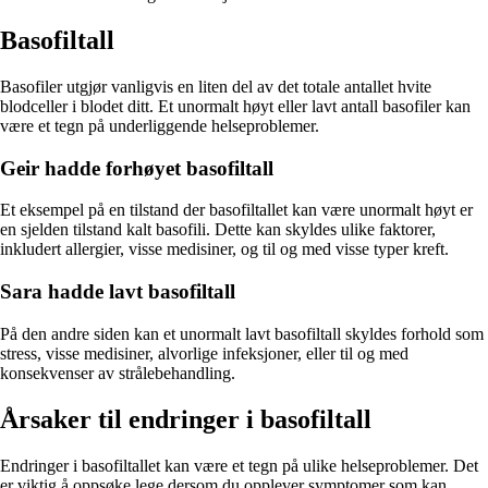
Basofiltall
Basofiler utgjør vanligvis en liten del av det totale antallet hvite
blodceller i blodet ditt. Et unormalt høyt eller lavt antall basofiler kan
være et tegn på underliggende helseproblemer.
Geir hadde forhøyet basofiltall
Et eksempel på en tilstand der basofiltallet kan være unormalt høyt er
en sjelden tilstand kalt basofili. Dette kan skyldes ulike faktorer,
inkludert allergier, visse medisiner, og til og med visse typer kreft.
Sara hadde lavt basofiltall
På den andre siden kan et unormalt lavt basofiltall skyldes forhold som
stress, visse medisiner, alvorlige infeksjoner, eller til og med
konsekvenser av strålebehandling.
Årsaker til endringer i basofiltall
Endringer i basofiltallet kan være et tegn på ulike helseproblemer. Det
er viktig å oppsøke lege dersom du opplever symptomer som kan