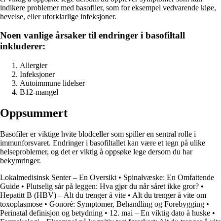
indikere problemer med basofiler, som for eksempel vedvarende kløe,
hevelse, eller uforklarlige infeksjoner.
Noen vanlige årsaker til endringer i basofiltall
inkluderer:
Allergier
Infeksjoner
Autoimmune lidelser
B12-mangel
Oppsummert
Basofiler er viktige hvite blodceller som spiller en sentral rolle i
immunforsvaret. Endringer i basofiltallet kan være et tegn på ulike
helseproblemer, og det er viktig å oppsøke lege dersom du har
bekymringer.
Lokalmedisinsk Senter – En Oversikt
•
Spinalvæske: En Omfattende
Guide
•
Plutselig sår på leggen: Hva gjør du når såret ikke gror?
•
Hepatitt B (HBV) – Alt du trenger å vite
•
Alt du trenger å vite om
toxoplasmose
•
Gonoré: Symptomer, Behandling og Forebygging
•
Perinatal definisjon og betydning
•
12. mai – En viktig dato å huske
•