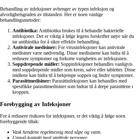
Behandling av infeksjoner avhenger av typen infeksjon og
alvorlighetsgraden av tilstanden. Her er noen vanlige
behandlingsmetoder:
Antibiotika:
Antibiotika brukes til å behandle bakterielle
infeksjoner. Det er viktig å følge legens forskrifter nøye når du
tar antibiotika for å sikre effektiv behandling.
Antivirale medisiner:
For virusinfeksjoner kan antivirale
medisiner være nødvendig. Disse medisinene kan bidra til å
redusere symptomer og forkorte varigheten av infeksjonen.
Soppdrepende midler:
Soppinfeksjoner behandles vanligvis
med soppdrepende midler som krem, salve eller tabletter. Disse
midlene kan bidra til å bekjempe soppen og lindre symptomer.
Parasittmedisiner:
Parasittinfeksjoner kan behandles med
spesifikke parasittmedisiner som bidrar til å drepe parasittene i
kroppen.
Forebygging av Infeksjoner
For å redusere risikoen for infeksjoner, er det viktig å følge noen
forebyggende tiltak:
Vask hendene regelmessig med såpe og vann.
Unngå kontakt med smittede personer.