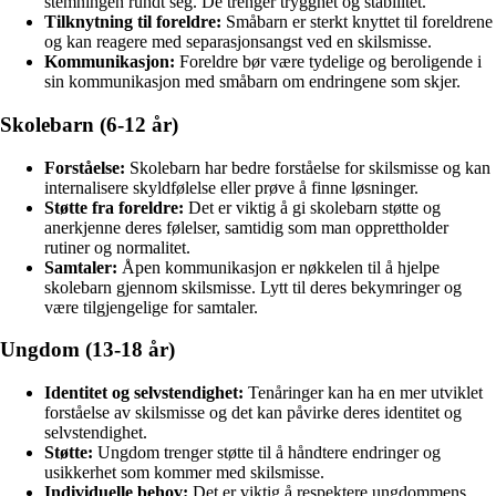
stemningen rundt seg. De trenger trygghet og stabilitet.
Tilknytning til foreldre:
Småbarn er sterkt knyttet til foreldrene
og kan reagere med separasjonsangst ved en skilsmisse.
Kommunikasjon:
Foreldre bør være tydelige og beroligende i
sin kommunikasjon med småbarn om endringene som skjer.
Skolebarn (6-12 år)
Forståelse:
Skolebarn har bedre forståelse for skilsmisse og kan
internalisere skyldfølelse eller prøve å finne løsninger.
Støtte fra foreldre:
Det er viktig å gi skolebarn støtte og
anerkjenne deres følelser, samtidig som man opprettholder
rutiner og normalitet.
Samtaler:
Åpen kommunikasjon er nøkkelen til å hjelpe
skolebarn gjennom skilsmisse. Lytt til deres bekymringer og
være tilgjengelige for samtaler.
Ungdom (13-18 år)
Identitet og selvstendighet:
Tenåringer kan ha en mer utviklet
forståelse av skilsmisse og det kan påvirke deres identitet og
selvstendighet.
Støtte:
Ungdom trenger støtte til å håndtere endringer og
usikkerhet som kommer med skilsmisse.
Individuelle behov:
Det er viktig å respektere ungdommens