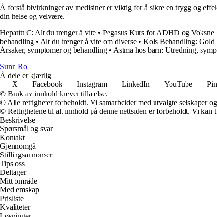
Å forstå bivirkninger av medisiner er viktig for å sikre en trygg og e
din helse og velvære.
Hepatitt C: Alt du trenger å vite
•
Pegasus Kurs for ADHD og Voksne
behandling
•
Alt du trenger å vite om diverse
•
Kols Behandling: Gold K
Årsaker, symptomer og behandling
•
Astma hos barn: Utredning, symp
Sunn Ro
Å dele er kjærlig
X
Facebook
Instagram
LinkedIn
YouTube
Pin
© Bruk av innhold krever tillatelse.
© Alle rettigheter forbeholdt. Vi samarbeider med utvalgte selskaper o
© Rettighetene til alt innhold på denne nettsiden er forbeholdt. Vi ka
Beskrivelse
Spørsmål og svar
Kontakt
Gjennomgå
Stillingsannonser
Tips oss
Deltager
Mitt område
Medlemskap
Prisliste
Kvaliteter
Løsninger