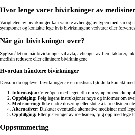
Hvor lenge varer bivirkninger av medisine
Varigheten av bivirkninger kan variere avhengig av typen medisin og in
symptomer og kontakte lege hvis bivirkningene vedvarer eller forverres
Når går bivirkninger over?
Spørsmålet om når bivirkninger vil avta, avhenger av flere faktorer, in
medisin redusere eller eliminere bivirkningene.
Hvordan håndtere bivirkninger
Dersom du opplever bivirkninger av en medisin, bør du ta kontakt med le
Informasjon:
Vær åpen med legen din om symptomene du oppl
Oppfølging:
Følg legens instruksjoner nøye og informer om even
Medisinering:
Ikke endre dosering eller slutte å ta medisinen ut
Alternativer:
Diskuter eventuelle alternative medisiner med leg
Oppfølging:
Etter justeringer av medisinen, følg opp med lege fo
Oppsummering