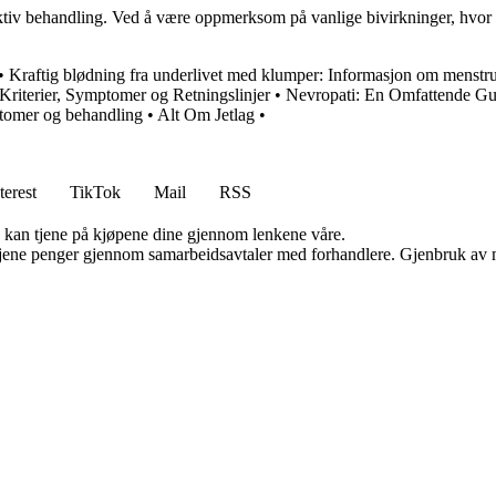
ffektiv behandling. Ved å være oppmerksom på vanlige bivirkninger, hvo
•
Kraftig blødning fra underlivet med klumper: Informasjon om menstr
riterier, Symptomer og Retningslinjer
•
Nevropati: En Omfattende Gu
tomer og behandling
•
Alt Om Jetlag
•
terest
TikTok
Mail
RSS
g kan tjene på kjøpene dine gjennom lenkene våre.
n tjene penger gjennom samarbeidsavtaler med forhandlere. Gjenbruk av m