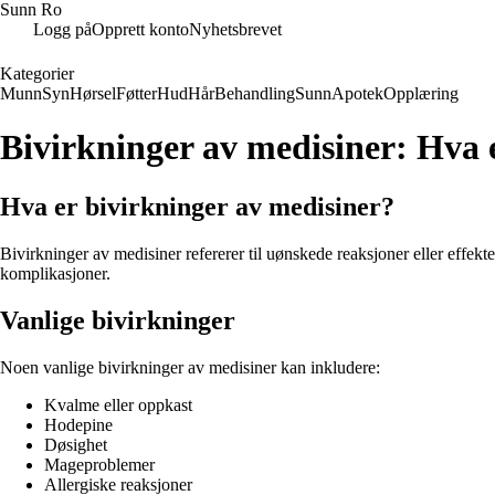
Sunn Ro
Logg på
Opprett konto
Nyhetsbrevet
Kategorier
Munn
Syn
Hørsel
Føtter
Hud
Hår
Behandling
Sunn
Apotek
Opplæring
Bivirkninger av medisiner: Hva
Hva er bivirkninger av medisiner?
Bivirkninger av medisiner refererer til uønskede reaksjoner eller effekt
komplikasjoner.
Vanlige bivirkninger
Noen vanlige bivirkninger av medisiner kan inkludere:
Kvalme eller oppkast
Hodepine
Døsighet
Mageproblemer
Allergiske reaksjoner