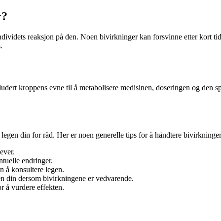
r?
dividets reaksjon på den. Noen bivirkninger kan forsvinne etter kort t
.
kludert kroppens evne til å metabolisere medisinen, doseringen og den s
gen din for råd. Her er noen generelle tips for å håndtere bivirkninger
ever.
tuelle endringer.
en å konsultere legen.
en din dersom bivirkningene er vedvarende.
r å vurdere effekten.