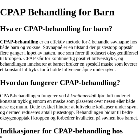
CPAP Behandling for Barn
Hva er CPAP-behandling for barn?
CPAP-behandling
er en effektiv metode for å behandle søvnapné hos
både barn og voksne. Søvnapné er en tilstand der pustestopp oppstår
flere ganger i løpet av natten, noe som fører til redusert oksygentilførsel
til kroppen. CPAP står for kontinuerlig positivt luftveistrykk, og
behandlingen innebærer at barnet bruker en spesiell maske som leverer
et konstant lufttrykk for å holde luftveiene åpne under søvn.
Hvordan fungerer CPAP-behandling?
CPAP-behandlingen fungerer ved å
kontinuerlig
tilføre luft under et
konstant trykk gjennom en maske som plasseres over nesen eller både
nese og munn. Dette trykket hindrer at luftveiene kollapser under søvn,
og dermed reduseres antall pustestopp. Behandlingen bidrar til bedre
oksygenopptak i kroppen og forbedrer kvaliteten på søvnen hos barnet.
Indikasjoner for CPAP-behandling hos