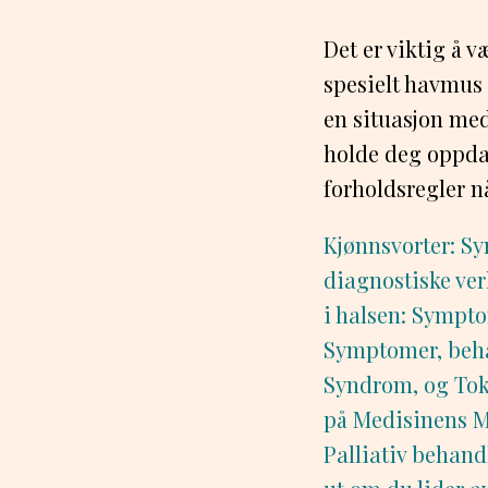
Det er viktig å 
spesielt havmus 
en situasjon med
holde deg oppdat
forholdsregler nå
Kjønnsvorter: S
diagnostiske ver
i halsen: Sympto
Symptomer, beh
Syndrom, og Tok
på Medisinens Me
Palliativ behand