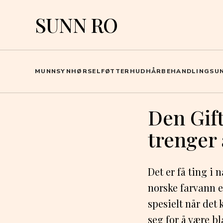
SUNN RO
MUNN
SYN
HØRSEL
FØTTER
HUD
HÅR
BEHANDLING
SU
Den Gift
trenger
Det er få ting i 
norske farvann e
spesielt når det
seg for å være bl