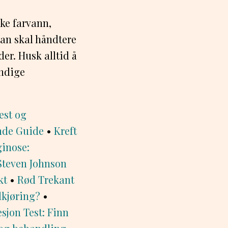
ske farvann,
man skal håndtere
er. Husk alltid å
endige
est og
nde Guide
•
Kreft
ginose:
Steven Johnson
kt
•
Rød Trekant
lkjøring?
•
sjon Test: Finn