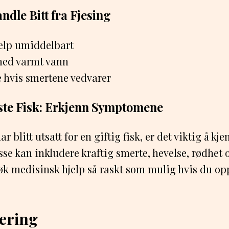
dle Bitt fra Fjesing
jelp umiddelbart
 med varmt vann
e hvis smertene vedvarer
ste Fisk: Erkjenn Symptomene
r blitt utsatt for en giftig fisk, er det viktig å kj
e kan inkludere kraftig smerte, hevelse, rødhet og
k medisinsk hjelp så raskt som mulig hvis du opp
ring