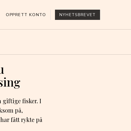
OPPRETT KONTO
NYHETSBREVET
u
sing
giftige fisker. I
rksom på,
ar fått rykte på