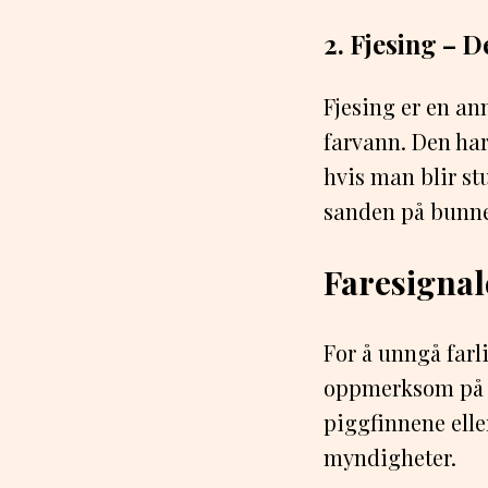
2. Fjesing – D
Fjesing er en a
farvann. Den har
hvis man blir stu
sanden på bunne
Faresignal
For å unngå farli
oppmerksom på vi
piggfinnene elle
myndigheter.