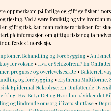
være oppmerksom på farlige og giftige fisker i nor
og fjesing. Ved å være forsiktig og vite hvordan 
 en giftig fisk, kan man redusere risikoen for skad
ert på informasjon om giftige fisker og ta nødv
r du ferdes i norsk sjø.
ymptomer, Behandling og Forebygging
•
Autismet
ktøy for voksne
•
Hva er Schizofreni? En Omfatte
mer, prognose og overlevelsesrate
•
Bakteriell va
andling og forebygging
•
Erythema Multiforme, 
sisk Epidermal Nekrolyse: En Omfattende Oversi
rking: Hva Betyr Det og Hvordan påvirker det Bi
ling og lindrende omsorg i livets sluttfase
•
Depre