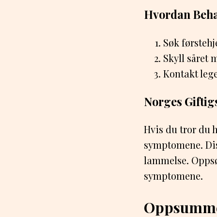
Hvordan Behan
Søk førsteh
Skyll såret
Kontakt leg
Norges Giftig
Hvis du tror du ha
symptomene. Diss
lammelse. Oppsø
symptomene.
Oppsumme