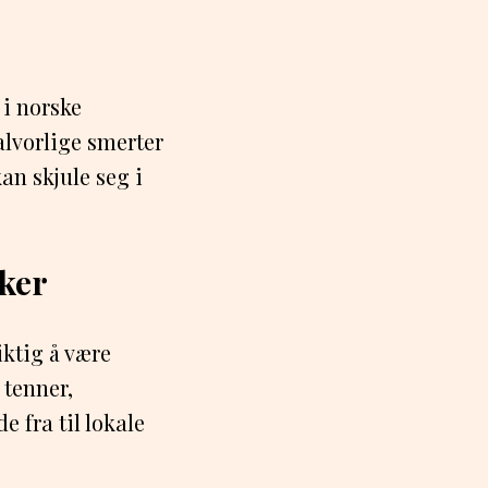
i norske
alvorlige smerter
an skjule seg i
sker
iktig å være
 tenner,
 fra til lokale