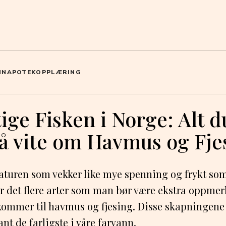
NN
APOTEK
OPPLÆRING
ige Fisken i Norge: Alt d
 å vite om Havmus og Fje
naturen som vekker like mye spenning og frykt som 
r det flere arter som man bør være ekstra oppme
 kommer til havmus og fjesing. Disse skapningene h
ant de farligste i våre farvann.