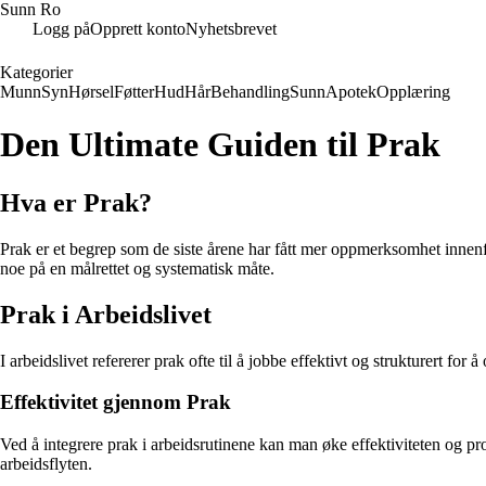
Sunn Ro
Logg på
Opprett konto
Nyhetsbrevet
Kategorier
Munn
Syn
Hørsel
Føtter
Hud
Hår
Behandling
Sunn
Apotek
Opplæring
Den Ultimate Guiden til Prak
Hva er Prak?
Prak er et begrep som de siste årene har fått mer oppmerksomhet innenfo
noe på en målrettet og systematisk måte.
Prak i Arbeidslivet
I arbeidslivet refererer prak ofte til å jobbe effektivt og strukturert for 
Effektivitet gjennom Prak
Ved å integrere prak i arbeidsrutinene kan man øke effektiviteten og pr
arbeidsflyten.