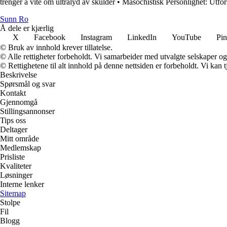
trenger å vite om ultralyd av skulder
•
Masochistisk Personlighet: Utf
Sunn Ro
Å dele er kjærlig
X
Facebook
Instagram
LinkedIn
YouTube
Pin
© Bruk av innhold krever tillatelse.
© Alle rettigheter forbeholdt. Vi samarbeider med utvalgte selskaper o
© Rettighetene til alt innhold på denne nettsiden er forbeholdt. Vi ka
Beskrivelse
Spørsmål og svar
Kontakt
Gjennomgå
Stillingsannonser
Tips oss
Deltager
Mitt område
Medlemskap
Prisliste
Kvaliteter
Løsninger
Interne lenker
Sitemap
Stolpe
Fil
Blogg