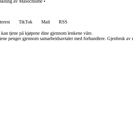
orskning av Masochisme
•
terest
TikTok
Mail
RSS
g kan tjene på kjøpene dine gjennom lenkene våre.
n tjene penger gjennom samarbeidsavtaler med forhandlere. Gjenbruk av m