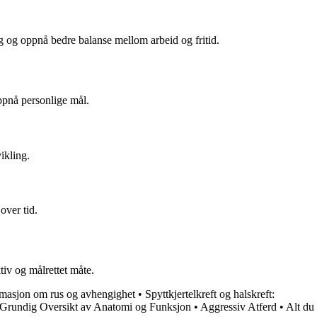
ng og oppnå bedre balanse mellom arbeid og fritid.
oppnå personlige mål.
ikling.
over tid.
tiv og målrettet måte.
rmasjon om rus og avhengighet
•
Spyttkjertelkreft og halskreft:
Grundig Oversikt av Anatomi og Funksjon
•
Aggressiv Atferd
•
Alt du