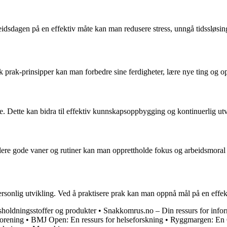
beidsdagen på en effektiv måte kan man redusere stress, unngå tidssløsi
ruk prak-prinsipper kan man forbedre sine ferdigheter, lære nye ting og 
e. Dette kan bidra til effektiv kunnskapsoppbygging og kontinuerlig utv
blere gode vaner og rutiner kan man opprettholde fokus og arbeidsmoral 
personlig utvikling. Ved å praktisere prak kan man oppnå mål på en effek
sholdningsstoffer og produkter
•
Snakkomrus.no – Din ressurs for info
forening
•
BMJ Open: En ressurs for helseforskning
•
Ryggmargen: En 