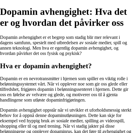
Dopamin avhengighet: Hva det
er og hvordan det påvirker oss
Dopamin avhengighet er et begrep som stadig blir mer relevant i
dagens samfunn, spesielt med utbredelsen av sosiale medier, spill og
annen teknologi. Men hva er egentlig dopamin avhengighet, og
hvordan påvirker det oss fysisk og psykisk?
Hva er dopamin avhengighet?
Dopamin er en nevrotransmitter i hjernen som spiller en viktig rolle i
belønningssystemet vårt. Når vi opplever noe som gir oss glede eller
tilfredshet, frigjøres dopamin i belønningssenteret i hjernen. Dette gir
oss en følelse av velvære og glede, og motiverer oss til å gjenta
handlingene som utløste dopaminfrigjøringen.
Dopamin avhengighet oppstår når vi utvikler et uforholdsmessig sterkt
behov for å oppnå denne dopaminutløsningen. Dette kan skje for
eksempel ved hyppig bruk av sosiale medier, spilling av videospill,
shopping eller til og med trening. Når vi stadig jakter på disse
belønningene og opplever dopaminrus, kan det føre til avhengighet og