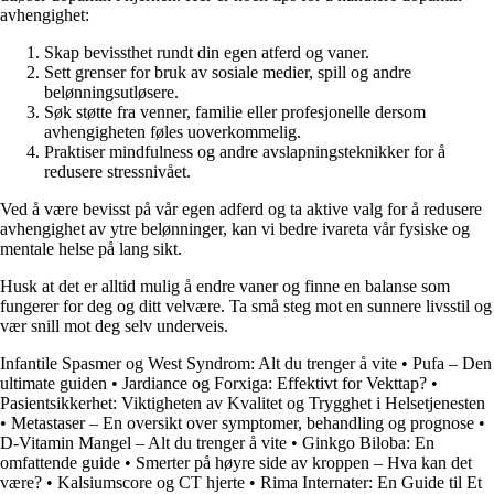
avhengighet:
Skap bevissthet rundt din egen atferd og vaner.
Sett grenser for bruk av sosiale medier, spill og andre
belønningsutløsere.
Søk støtte fra venner, familie eller profesjonelle dersom
avhengigheten føles uoverkommelig.
Praktiser mindfulness og andre avslapningsteknikker for å
redusere stressnivået.
Ved å være bevisst på vår egen adferd og ta aktive valg for å redusere
avhengighet av ytre belønninger, kan vi bedre ivareta vår fysiske og
mentale helse på lang sikt.
Husk at det er alltid mulig å endre vaner og finne en balanse som
fungerer for deg og ditt velvære. Ta små steg mot en sunnere livsstil og
vær snill mot deg selv underveis.
Infantile Spasmer og West Syndrom: Alt du trenger å vite
•
Pufa – Den
ultimate guiden
•
Jardiance og Forxiga: Effektivt for Vekttap?
•
Pasientsikkerhet: Viktigheten av Kvalitet og Trygghet i Helsetjenesten
•
Metastaser – En oversikt over symptomer, behandling og prognose
•
D-Vitamin Mangel – Alt du trenger å vite
•
Ginkgo Biloba: En
omfattende guide
•
Smerter på høyre side av kroppen – Hva kan det
være?
•
Kalsiumscore og CT hjerte
•
Rima Internater: En Guide til Et