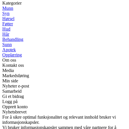
Kategorier
Munn
Syn
Hørsel
Føtter
Hud
Hår
Behandling
Sunn
Apotek
Opplæring
Om oss
Kontakt oss
Media
Markedsføring
Min side
Nyheter e-post
Samarbeid
Gi et bidrag
Logg på
Opprett konto
Nyhetsbrevet
For å sikre optimal funksjonalitet og relevant innhold bruker vi
informasjonskapsler.
Vi bruker informasjonskapsler sammen med våre partnere for å