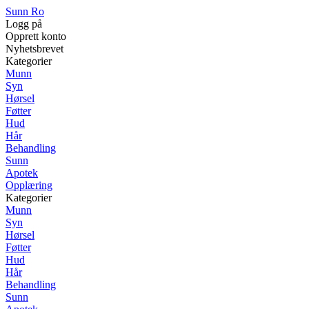
Sunn Ro
Logg på
Opprett konto
Nyhetsbrevet
Kategorier
Munn
Syn
Hørsel
Føtter
Hud
Hår
Behandling
Sunn
Apotek
Opplæring
Kategorier
Munn
Syn
Hørsel
Føtter
Hud
Hår
Behandling
Sunn