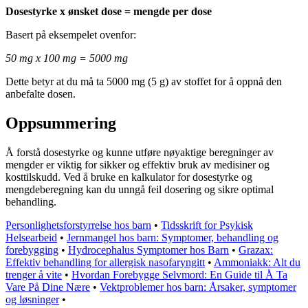
Dosestyrke x ønsket dose = mengde per dose
Basert på eksempelet ovenfor:
50 mg x 100 mg = 5000 mg
Dette betyr at du må ta 5000 mg (5 g) av stoffet for å oppnå den
anbefalte dosen.
Oppsummering
Å forstå dosestyrke og kunne utføre nøyaktige beregninger av
mengder er viktig for sikker og effektiv bruk av medisiner og
kosttilskudd. Ved å bruke en kalkulator for dosestyrke og
mengdeberegning kan du unngå feil dosering og sikre optimal
behandling.
Personlighetsforstyrrelse hos barn
•
Tidsskrift for Psykisk
Helsearbeid
•
Jernmangel hos barn: Symptomer, behandling og
forebygging
•
Hydrocephalus Symptomer hos Barn
•
Grazax:
Effektiv behandling for allergisk nasofaryngitt
•
Ammoniakk: Alt du
trenger å vite
•
Hvordan Forebygge Selvmord: En Guide til Å Ta
Vare På Dine Nære
•
Vektproblemer hos barn: Årsaker, symptomer
og løsninger
•