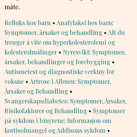
måte.
Refluks hos barn
•
Anafylaksi hos barn:
Symptomer, årsaker og behandling
•
Alt du
trenger å vite om hyperkolesterolemi og
kolesterolmålinger
•
Nyresvikt: Symptomer,
årsaker, behandlinger og forebygging
•
Autismetest og diagnostiske verktøy for
voksne
•
Artrose i Albuen: Symptomer,
Årsaker og Behandling
•
Svangerskapsdiabetes: Symptomer, Årsaker,
Risikofaktorer og Behandling
•
Symptomer
på sykdom i binyrene: Informasjon om
kortisolmangel og Addisons sykdom
•