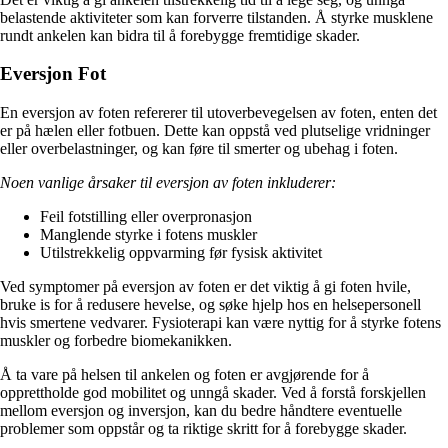
belastende aktiviteter som kan forverre tilstanden. Å styrke musklene
rundt ankelen kan bidra til å forebygge fremtidige skader.
Eversjon Fot
En eversjon av foten refererer til utoverbevegelsen av foten, enten det
er på hælen eller fotbuen. Dette kan oppstå ved plutselige vridninger
eller overbelastninger, og kan føre til smerter og ubehag i foten.
Noen vanlige årsaker til eversjon av foten inkluderer:
Feil fotstilling eller overpronasjon
Manglende styrke i fotens muskler
Utilstrekkelig oppvarming før fysisk aktivitet
Ved symptomer på eversjon av foten er det viktig å gi foten hvile,
bruke is for å redusere hevelse, og søke hjelp hos en helsepersonell
hvis smertene vedvarer. Fysioterapi kan være nyttig for å styrke fotens
muskler og forbedre biomekanikken.
Å ta vare på helsen til ankelen og foten er avgjørende for å
opprettholde god mobilitet og unngå skader. Ved å forstå forskjellen
mellom eversjon og inversjon, kan du bedre håndtere eventuelle
problemer som oppstår og ta riktige skritt for å forebygge skader.