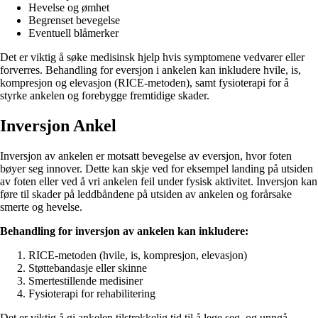
Hevelse og ømhet
Begrenset bevegelse
Eventuell blåmerker
Det er viktig å søke medisinsk hjelp hvis symptomene vedvarer eller
forverres. Behandling for eversjon i ankelen kan inkludere hvile, is,
kompresjon og elevasjon (RICE-metoden), samt fysioterapi for å
styrke ankelen og forebygge fremtidige skader.
Inversjon Ankel
Inversjon av ankelen er motsatt bevegelse av eversjon, hvor foten
bøyer seg innover. Dette kan skje ved for eksempel landing på utsiden
av foten eller ved å vri ankelen feil under fysisk aktivitet. Inversjon kan
føre til skader på leddbåndene på utsiden av ankelen og forårsake
smerte og hevelse.
Behandling for inversjon av ankelen kan inkludere:
RICE-metoden (hvile, is, kompresjon, elevasjon)
Støttebandasje eller skinne
Smertestillende medisiner
Fysioterapi for rehabilitering
Det er viktig å gi ankelen tilstrekkelig tid til å lege seg, og unngå