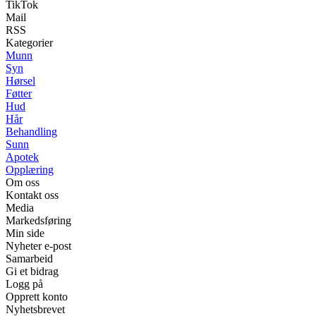
TikTok
Mail
RSS
Kategorier
Munn
Syn
Hørsel
Føtter
Hud
Hår
Behandling
Sunn
Apotek
Opplæring
Om oss
Kontakt oss
Media
Markedsføring
Min side
Nyheter e-post
Samarbeid
Gi et bidrag
Logg på
Opprett konto
Nyhetsbrevet