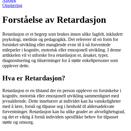
Apotek
Opplæring
Forståelse av Retardasjon
Retardasjon er et begrep som brukes innen ulike fagfelt, inkludert
psykologi, medisin og pedagogikk. Det refererer til en form for
forsinket utvikling eller manglende evne til å nå forventede
milepæler i kognitiv, motorisk eller emosjonell utvikling. I denne
artikkelen vil vi utforske hva retardasjon er, årsaker, typer,
diagnostisering og tilnærminger for å støtte enkeltpersoner som
opplever dette.
Hva er Retardasjon?
Retardasjon er en tilstand der en person opplever en forsinkelse i
kognitiv, motorisk eller emosjonell utvikling sammenlignet med
jevnaldrende. Dette innebærer at individet kan ha vanskeligheter
med å lære, forstå og tilpasse seg i henhold til aldersadekvate
forventninger. Retardasjon kan ha ulike grader av alvorlighetsgrad,
og det er viktig å forstå individets spesifikke behov for tilpasset
støtte og omsorg.