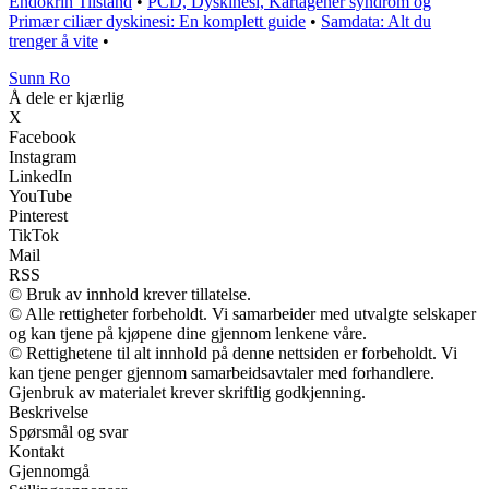
Endokrin Tilstand
•
PCD, Dyskinesi, Kartagener syndrom og
Primær ciliær dyskinesi: En komplett guide
•
Samdata: Alt du
trenger å vite
•
Sunn Ro
Å dele er kjærlig
X
Facebook
Instagram
LinkedIn
YouTube
Pinterest
TikTok
Mail
RSS
© Bruk av innhold krever tillatelse.
© Alle rettigheter forbeholdt. Vi samarbeider med utvalgte selskaper
og kan tjene på kjøpene dine gjennom lenkene våre.
© Rettighetene til alt innhold på denne nettsiden er forbeholdt. Vi
kan tjene penger gjennom samarbeidsavtaler med forhandlere.
Gjenbruk av materialet krever skriftlig godkjenning.
Beskrivelse
Spørsmål og svar
Kontakt
Gjennomgå