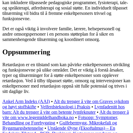
kan inkludere tilpassede pedagogiske programmer, fysioterapi, tale-
og språkterapi, atferdsterapi og sosial støtte. En individuelt tilpasset
tilnærming vil bidra til å fremme enkeltpersoners trivsel og
funksjonsevne.
Det er også viktig å involvere familie, lærere, helsepersonell og
andre omsorgspersoner i en persons støtteplan for å sikre en
sammenhengende tilnærming og koordinert omsorg.
Oppsummering
Retardasjon er en tilstand som kan påvirke enkeltpersoners utvikling
og funksjonsevne på ulike områder. Det er viktig å forstå årsaker,
typer og tilnærminger for å støtte enkeltpersoner som opplever
retardasjon. Ved å tilby tilpasset støtte, omsorg og intervensjoner kan
enkeltpersoner med retardasjon oppnå sitt fulle potensial og trives i
sitt daglige liv.
Ankel Arm Indeks (AAI)
•
Alt du trenger å vite om Graves sykdom
og høyt stoffskifte
•
Velferdsteknologi i Praksis
•
Lymfadenitt hos
barn: Alt du trenger å vite om betente lymfeknuter
•
Alt du trenger å
vite om www.legemiddelhandboka.no
•
Fotsopp: Symptomer,
Behandling og Forebygging
•
Gulfebermygg, Mikrokefali og
Ryggmargsbetennelse
•
Utstående Øyne (Eksoftalmus) – En