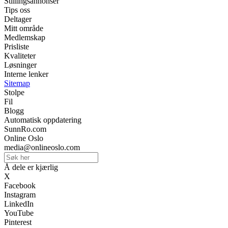
Stillingsannonser
Tips oss
Deltager
Mitt område
Medlemskap
Prisliste
Kvaliteter
Løsninger
Interne lenker
Sitemap
Stolpe
Fil
Blogg
Automatisk oppdatering
SunnRo.com
Online Oslo
media@onlineoslo.com
Å dele er kjærlig
X
Facebook
Instagram
LinkedIn
YouTube
Pinterest