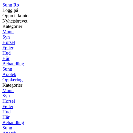
Sunn Ro
Logg på
Opprett konto
Nyhetsbrevet
Kategorier
Munn
Syn
Hørsel
Føtter
Hud
Hår
Behandling
Sunn
Apotek
Opplæring
Kategorier
Munn
Syn
Hørsel
Føtter
Hud
Hår
Behandling
Sunn