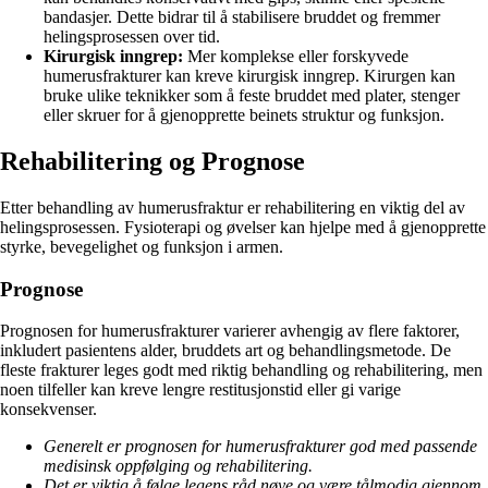
bandasjer. Dette bidrar til å stabilisere bruddet og fremmer
helingsprosessen over tid.
Kirurgisk inngrep:
Mer komplekse eller forskyvede
humerusfrakturer kan kreve kirurgisk inngrep. Kirurgen kan
bruke ulike teknikker som å feste bruddet med plater, stenger
eller skruer for å gjenopprette beinets struktur og funksjon.
Rehabilitering og Prognose
Etter behandling av humerusfraktur er rehabilitering en viktig del av
helingsprosessen. Fysioterapi og øvelser kan hjelpe med å gjenopprette
styrke, bevegelighet og funksjon i armen.
Prognose
Prognosen for humerusfrakturer varierer avhengig av flere faktorer,
inkludert pasientens alder, bruddets art og behandlingsmetode. De
fleste frakturer leges godt med riktig behandling og rehabilitering, men
noen tilfeller kan kreve lengre restitusjonstid eller gi varige
konsekvenser.
Generelt er prognosen for humerusfrakturer god med passende
medisinsk oppfølging og rehabilitering.
Det er viktig å følge legens råd nøye og være tålmodig gjennom