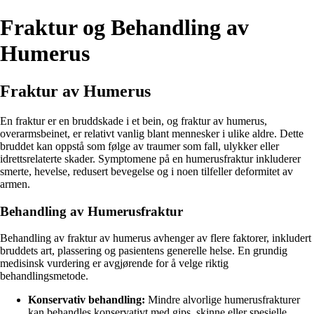
Fraktur og Behandling av
Humerus
Fraktur av Humerus
En fraktur er en bruddskade i et bein, og fraktur av humerus,
overarmsbeinet, er relativt vanlig blant mennesker i ulike aldre. Dette
bruddet kan oppstå som følge av traumer som fall, ulykker eller
idrettsrelaterte skader. Symptomene på en humerusfraktur inkluderer
smerte, hevelse, redusert bevegelse og i noen tilfeller deformitet av
armen.
Behandling av Humerusfraktur
Behandling av fraktur av humerus avhenger av flere faktorer, inkludert
bruddets art, plassering og pasientens generelle helse. En grundig
medisinsk vurdering er avgjørende for å velge riktig
behandlingsmetode.
Konservativ behandling:
Mindre alvorlige humerusfrakturer
kan behandles konservativt med gips, skinne eller spesielle