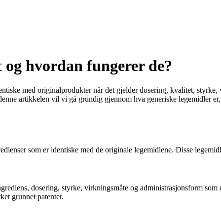
t og hvordan fungerer de?
entiske med originalprodukter når det gjelder dosering, kvalitet, styrk
 I denne artikkelen vil vi gå grundig gjennom hva generiske legemidler er
redienser som er identiske med de originale legemidlene. Disse legemidl
ngrediens, dosering, styrke, virkningsmåte og administrasjonsform som d
et grunnet patenter.