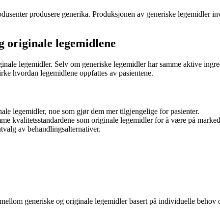
odusenter produsere generika. Produksjonen av generiske legemidler invo
g originale legemidlene
riginale legemidler. Selv om generiske legemidler har samme aktive ingre
virke hvordan legemidlene oppfattes av pasientene.
nale legemidler, noe som gjør dem mer tilgjengelige for pasienter.
me kvalitetsstandardene som originale legemidler for å være på markedet
utvalg av behandlingsalternativer.
 mellom generiske og originale legemidler basert på individuelle behov o