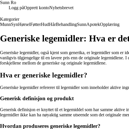
Sunn Ro
Logg på
Opprett konto
Nyhetsbrevet
Kategorier
Munn
Syn
Hørsel
Føtter
Hud
Hår
Behandling
Sunn
Apotek
Opplæring
Generiske legemidler: Hva er de
Generiske legemidler, også kjent som generika, er legemidler som er id
vanligvis tilgjengelige til en lavere pris enn de originale legemidlene.
forskjellene mellom de generiske og originale legemidlene.
Hva er generiske legemidler?
Generiske legemidler refererer til legemidler som inneholder aktive ing
Generisk definisjon og produkt
Generisk definisjon er knyttet til et legemiddel som har samme aktive i
legemidler ikke kan ha nøyaktig samme utseende som det originale merk
Hvordan produseres generiske legemidler?