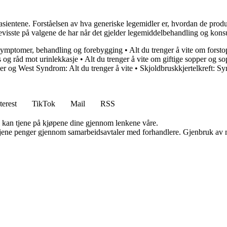
 pasientene. Forståelsen av hva generiske legemidler er, hvordan de prod
bevisste på valgene de har når det gjelder legemiddelbehandling og kons
Symptomer, behandling og forebygging
•
Alt du trenger å vite om forsto
s og råd mot urinlekkasje
•
Alt du trenger å vite om giftige sopper og so
er og West Syndrom: Alt du trenger å vite
•
Skjoldbruskkjertelkreft: 
terest
TikTok
Mail
RSS
g kan tjene på kjøpene dine gjennom lenkene våre.
n tjene penger gjennom samarbeidsavtaler med forhandlere. Gjenbruk av m