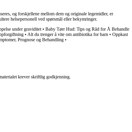
useres, og forskjellene mellom dem og originale legemidler, er
ultere helsepersonell ved spørsmål eller bekymringer.
ppelse under graviditet
•
Baby Tørr Hud: Tips og Råd for Å Behandle
ppforgiftning
•
Alt du trenger å vite om antibiotika for barn
•
Oppkast
Symptomer, Prognose og Behandling
•
aterialet krever skriftlig godkjenning.