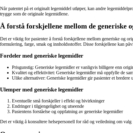
Når patentet på et originalt legemiddel utløper, kan andre legemiddelpr
trygge som de originale legemidlene.
Å forstå forskjellene mellom de generiske o
Det er viktig for pasienter å forstå forskjellene mellom generiske og o
formulering, farge, smak og innholdsstoffer. Disse forskjellene kan på
Fordeler med generiske legemidler
Prisgunstig: Generiske legemidler er vanligvis billigere enn origi
Kvalitet og effektivitet: Generiske legemidler må oppfylle de sam
Ulike alternativer: Generiske legemidler gir pasienter et bredere 
Ulemper med generiske legemidler
Eventuelle små forskjeller i effekt og bivirkninger
Endringer i tilgjengelighet og utseende
Pasientens forståelse og oppfatning av generiske legemidler
Det er viktig å konsultere helsepersonell for råd og veiledning om valg