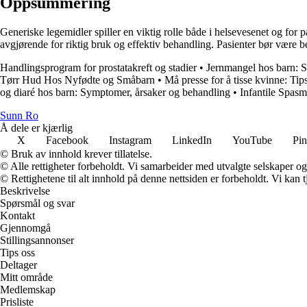
Oppsummering
Generiske legemidler spiller en viktig rolle både i helsevesenet og for
avgjørende for riktig bruk og effektiv behandling. Pasienter bør være 
Handlingsprogram for prostatakreft og stadier
•
Jernmangel hos barn: 
Tørr Hud Hos Nyfødte og Småbarn
•
Må presse for å tisse kvinne: Tip
og diaré hos barn: Symptomer, årsaker og behandling
•
Infantile Spasm
Sunn Ro
Å dele er kjærlig
X
Facebook
Instagram
LinkedIn
YouTube
Pin
© Bruk av innhold krever tillatelse.
© Alle rettigheter forbeholdt. Vi samarbeider med utvalgte selskaper o
© Rettighetene til alt innhold på denne nettsiden er forbeholdt. Vi ka
Beskrivelse
Spørsmål og svar
Kontakt
Gjennomgå
Stillingsannonser
Tips oss
Deltager
Mitt område
Medlemskap
Prisliste