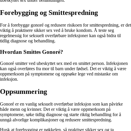
ubeskyttet sex under behandlingen.
Forebygging og Smittespredning
For å forebygge gonoré og redusere risikoen for smittespredning, er det
viktig å praktisere sikker sex ved å bruke kondom. Å teste seg
regelmessig for seksuelt overførbare infeksjoner kan også bidra til
tidlig diagnose og behandling.
Hvordan Smittes Gonoré?
Gonoré smitter ved ubeskyttet sex med en smittet person. Infeksjonen
kan også overføres fra mor til barn under fødsel. Det er viktig å være
oppmerksom på symptomene og oppsøke lege ved mistanke om
infeksjon.
Oppsummering
Gonoré er en vanlig seksuelt overførbar infeksjon som kan påvirke
både menn og kvinner. Det er viktig å være oppmerksom på
symptomene, søke tidlig diagnose og starte riktig behandling for å
unngå alvorlige komplikasjoner og redusere smittespredning.
Husk at forebygging er nøkkelen, så praktiser sikker sex og ta