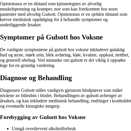
Opistotonus er en tilstand som kjennetegnes av alvorlig
muskelspenning og kramper, noe som kan forekomme hos noen
pasienter med alvorlig Gulsott. Opistotonus er en sjelden tilstand som
krever medisinsk oppfølging for å behandle symptomer og
underliggende årsaker.
Symptomer på Gulsott hos Voksne
De vanligste symptomene på gulsott hos voksne inkluderer gulaktig
hud og øyne, mørk urin, blek avføring, kløe, kvalme, oppkast, tretthet,
og generell ubehag. Ved mistanke om gulsott er det viktig å oppsøke
lege for en grundig vurdering.
Diagnose og Behandling
Diagnosen Gulsott stilles vanligvis gjennom blodprøver som måler
nivåene av bilirubin i blodet. Behandlingen av gulsott avhenger av
årsaken, og kan inkludere medisinsk behandling, endringer i kostholdet
og eventuelle kirurgiske inngrep.
Forebygging av Gulsott hos Voksne
Unngå overdrevent alkoholforbruk