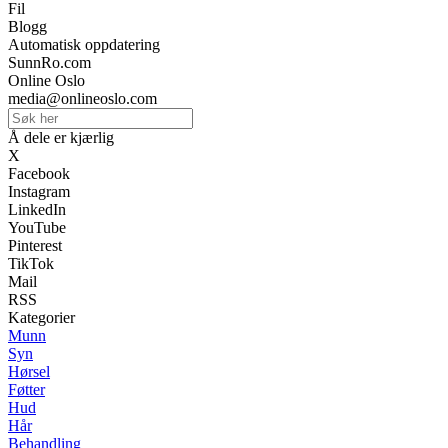
Fil
Blogg
Automatisk oppdatering
SunnRo.com
Online Oslo
media@onlineoslo.com
Å dele er kjærlig
X
Facebook
Instagram
LinkedIn
YouTube
Pinterest
TikTok
Mail
RSS
Kategorier
Munn
Syn
Hørsel
Føtter
Hud
Hår
Behandling