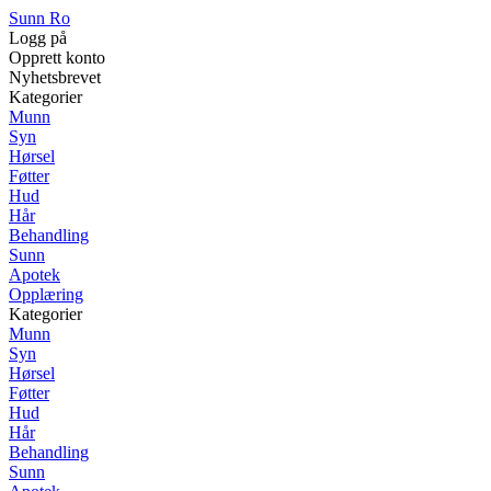
Sunn Ro
Logg på
Opprett konto
Nyhetsbrevet
Kategorier
Munn
Syn
Hørsel
Føtter
Hud
Hår
Behandling
Sunn
Apotek
Opplæring
Kategorier
Munn
Syn
Hørsel
Føtter
Hud
Hår
Behandling
Sunn