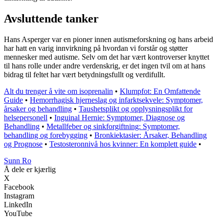
Avsluttende tanker
Hans Asperger var en pioner innen autismeforskning og hans arbeid
har hatt en varig innvirkning på hvordan vi forstår og støtter
mennesker med autisme. Selv om det har vært kontroverser knyttet
til hans rolle under andre verdenskrig, er det ingen tvil om at hans
bidrag til feltet har vært betydningsfullt og verdifullt.
Alt du trenger å vite om isoprenalin
•
Klumpfot: En Omfattende
Guide
•
Hemorrhagisk hjerneslag og infarktsekvele: Symptomer,
årsaker og behandling
•
Taushetsplikt og opplysningsplikt for
helsepersonell
•
Inguinal Hernie: Symptomer, Diagnose og
Behandling
•
Metallfeber og sinkforgiftning: Symptomer,
behandling og forebygging
•
Bronkiektasier: Årsaker, Behandling
og Prognose
•
Testosteronnivå hos kvinner: En komplett guide
•
Sunn Ro
Å dele er kjærlig
X
Facebook
Instagram
LinkedIn
YouTube