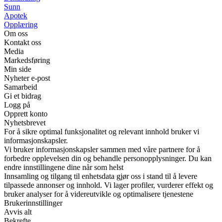
Sunn
Apotek
Opplæring
Om oss
Kontakt oss
Media
Markedsføring
Min side
Nyheter e-post
Samarbeid
Gi et bidrag
Logg på
Opprett konto
Nyhetsbrevet
For å sikre optimal funksjonalitet og relevant innhold bruker vi
informasjonskapsler.
Vi bruker informasjonskapsler sammen med våre partnere for å
forbedre opplevelsen din og behandle personopplysninger. Du kan
endre innstillingene dine når som helst
Innsamling og tilgang til enhetsdata gjør oss i stand til å levere
tilpassede annonser og innhold. Vi lager profiler, vurderer effekt og
bruker analyser for å videreutvikle og optimalisere tjenestene
Brukerinnstillinger
Avvis alt
Bekrefte