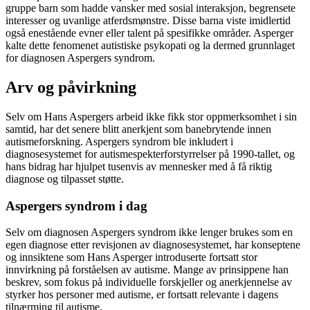
gruppe barn som hadde vansker med sosial interaksjon, begrensete
interesser og uvanlige atferdsmønstre. Disse barna viste imidlertid
også enestående evner eller talent på spesifikke områder. Asperger
kalte dette fenomenet autistiske psykopati og la dermed grunnlaget
for diagnosen Aspergers syndrom.
Arv og påvirkning
Selv om Hans Aspergers arbeid ikke fikk stor oppmerksomhet i sin
samtid, har det senere blitt anerkjent som banebrytende innen
autismeforskning. Aspergers syndrom ble inkludert i
diagnosesystemet for autismespekterforstyrrelser på 1990-tallet, og
hans bidrag har hjulpet tusenvis av mennesker med å få riktig
diagnose og tilpasset støtte.
Aspergers syndrom i dag
Selv om diagnosen Aspergers syndrom ikke lenger brukes som en
egen diagnose etter revisjonen av diagnosesystemet, har konseptene
og innsiktene som Hans Asperger introduserte fortsatt stor
innvirkning på forståelsen av autisme. Mange av prinsippene han
beskrev, som fokus på individuelle forskjeller og anerkjennelse av
styrker hos personer med autisme, er fortsatt relevante i dagens
tilnærming til autisme.