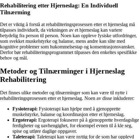
Rehabilitering etter Hjerneslag: En Individuell
Tilnærming
Det er viktig å forstå at rehabiliteringsprosessen etter et hjerneslag må
tilpasses individuelt, da virkningen av et hjerneslag kan variere
betydelig fra person til person. Noen kan oppleve fysiske utfordringer,
som svekket muskelstyrke og balanse, mens andre kan slite med
kognitive problemer som hukommelsestap og konsentrasjonsvansker.
Derfor bør rehabiliteringsprogrammet tilpasses den enkeltes spesifikke
behov og mål.
Metoder og Tilnærminger i Hjerneslag
Rehabilitering
Det finnes ulike metoder og tilnærminger som kan være til nytte i
rehabiliteringsprosessen etter et hjerneslag. Noen av disse inkluderer:
Fysioterapi:
Fysioterapi kan hjelpe med å gjenopprette
muskelstyrke, balanse og koordinasjon etter et hjerneslag.
Ergoterapi:
Ergoterapi fokuserer på å gjenopprette hverdagslige
ferdigheter og uavhengighet, for eksempel evnen til å kle seg,
spise og utføre daglige oppgaver.
Taleterapi:
Taleterapi kan være nyttig for de som har opplevd