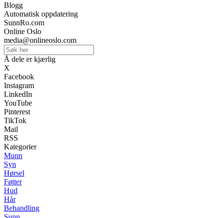
Blogg
Automatisk oppdatering
SunnRo.com
Online Oslo
media@onlineoslo.com
Å dele er kjærlig
X
Facebook
Instagram
LinkedIn
YouTube
Pinterest
TikTok
Mail
RSS
Kategorier
Munn
Syn
Hørsel
Føtter
Hud
Hår
Behandling
Sunn