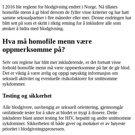
I 2016 ble reglene for blodgivning endret i Norge. Nå tillates
homofile menn å gi blod dersom de fyller visse kriterier og har hatt
samme seksualpartner i fire måneder eller mer. Denne endringen har
blitt sett på som et skritt i riktig retning for å inkludere alle som
ønsker å bidra med blodgivning.
Hva må homofile menn være
oppmerksomme på?
Selv om reglene har blitt mer inkluderende, er det fortsatt visse
forhold homofile menn må være oppmerksomme på før de gir blod.
Det er viktig å være ærlig og oppgi nøyaktig informasjon om
seksuell aktivitet og eventuelle risikofaktorer for smittsomme
sykdommer.
Testing og sikkerhet
Alle blodgivere, uavhengig av seksuell orientering, gjennomgår
omfattende tester for å sikre at blodet er trygt å donere. Dette
inkluderer blant annet testing for HIV, hepatitt og andre smittsomme
sykdommer. Sikkerheten til både giver og mottaker er av høyeste
prioritet i blodgivningsprosessen.