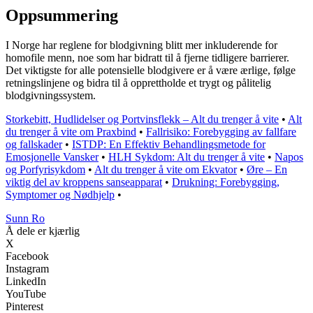
Oppsummering
I Norge har reglene for blodgivning blitt mer inkluderende for
homofile menn, noe som har bidratt til å fjerne tidligere barrierer.
Det viktigste for alle potensielle blodgivere er å være ærlige, følge
retningslinjene og bidra til å opprettholde et trygt og pålitelig
blodgivningssystem.
Storkebitt, Hudlidelser og Portvinsflekk – Alt du trenger å vite
•
Alt
du trenger å vite om Praxbind
•
Fallrisiko: Forebygging av fallfare
og fallskader
•
ISTDP: En Effektiv Behandlingsmetode for
Emosjonelle Vansker
•
HLH Sykdom: Alt du trenger å vite
•
Napos
og Porfyrisykdom
•
Alt du trenger å vite om Ekvator
•
Øre – En
viktig del av kroppens sanseapparat
•
Drukning: Forebygging,
Symptomer og Nødhjelp
•
Sunn Ro
Å dele er kjærlig
X
Facebook
Instagram
LinkedIn
YouTube
Pinterest