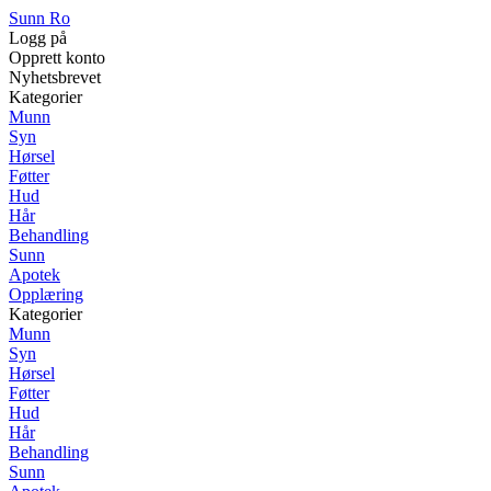
Sunn Ro
Logg på
Opprett konto
Nyhetsbrevet
Kategorier
Munn
Syn
Hørsel
Føtter
Hud
Hår
Behandling
Sunn
Apotek
Opplæring
Kategorier
Munn
Syn
Hørsel
Føtter
Hud
Hår
Behandling
Sunn