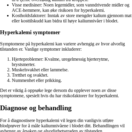
Visse medisiner: Noen legemidler, som vanndrivende midler og
ACE-hemmere, kan øke risikoen for hyperkalemi.
Kostholdsfaktorer: Inntak av store mengder kalium gjennom mat
eller kosttilskudd kan bidra til høye kaliumnivåer i blodet.
Hyperkalemi symptomer
Symptomene på hyperkalemi kan variere avhengig av hvor alvorlig
tilstanden er. Vanlige symptomer inkluderer:
Hjerteproblemer: Kvalme, uregelmessig hjerterytme,
brystsmerter.
Muskelsvakhet eller lammelse.
Tretthet og svakhet.
Nummenhet eller prikking.
Det er viktig å oppsøke lege dersom du opplever noen av disse
symptomene, spesielt hvis du har risikofaktorer for hyperkalemi.
Diagnose og behandling
For å diagnostisere hyperkalemi vil legen din vanligvis utføre
blodprøver for å måle kaliumnivåene i blodet ditt. Behandlingen vil
avhenge av årsaken og alvorlighetsgraden av tilstanden.