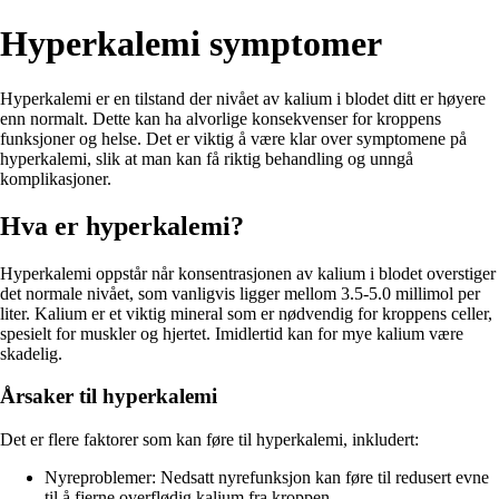
Hyperkalemi symptomer
Hyperkalemi er en tilstand der nivået av kalium i blodet ditt er høyere
enn normalt. Dette kan ha alvorlige konsekvenser for kroppens
funksjoner og helse. Det er viktig å være klar over symptomene på
hyperkalemi, slik at man kan få riktig behandling og unngå
komplikasjoner.
Hva er hyperkalemi?
Hyperkalemi oppstår når konsentrasjonen av kalium i blodet overstiger
det normale nivået, som vanligvis ligger mellom 3.5-5.0 millimol per
liter. Kalium er et viktig mineral som er nødvendig for kroppens celler,
spesielt for muskler og hjertet. Imidlertid kan for mye kalium være
skadelig.
Årsaker til hyperkalemi
Det er flere faktorer som kan føre til hyperkalemi, inkludert:
Nyreproblemer: Nedsatt nyrefunksjon kan føre til redusert evne
til å fjerne overflødig kalium fra kroppen.