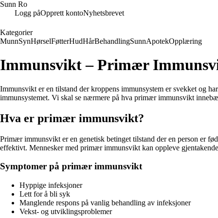
Sunn Ro
Logg på
Opprett konto
Nyhetsbrevet
Kategorier
Munn
Syn
Hørsel
Føtter
Hud
Hår
Behandling
Sunn
Apotek
Opplæring
Immunsvikt – Primær Immunsv
Immunsvikt er en tilstand der kroppens immunsystem er svekket og ha
immunsystemet. Vi skal se nærmere på hva primær immunsvikt innebære
Hva er primær immunsvikt?
Primær immunsvikt er en genetisk betinget tilstand der en person er fø
effektivt. Mennesker med primær immunsvikt kan oppleve gjentakende ø
Symptomer på primær immunsvikt
Hyppige infeksjoner
Lett for å bli syk
Manglende respons på vanlig behandling av infeksjoner
Vekst- og utviklingsproblemer