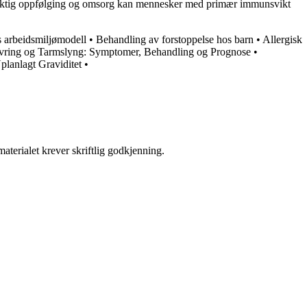
 riktig oppfølging og omsorg kan mennesker med primær immunsvikt
s arbeidsmiljømodell
•
Behandling av forstoppelse hos barn
•
Allergisk
vring og Tarmslyng: Symptomer, Behandling og Prognose
•
planlagt Graviditet
•
aterialet krever skriftlig godkjenning.