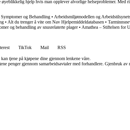
 øyeblikkelig hjelp hvis man opplever alvorlige helseproblemer. Med
r, Symptomer og Behandling
•
Arbeidsmiljømodellen og Arbeidstilsynet
ng
•
Alt du trenger å vite om Nav Hjelpemiddeldatabasen
•
Tarminnsne
omer og behandling av snusrelaterte plager
•
Amathea – Stiftelsen for U
terest
TikTok
Mail
RSS
g kan tjene på kjøpene dine gjennom lenkene våre.
n tjene penger gjennom samarbeidsavtaler med forhandlere. Gjenbruk av m