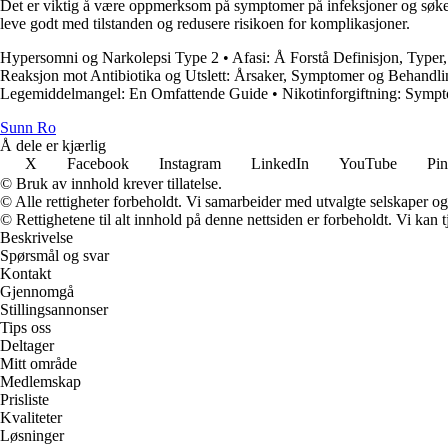
Det er viktig å være oppmerksom på symptomer på infeksjoner og søke
leve godt med tilstanden og redusere risikoen for komplikasjoner.
Hypersomni og Narkolepsi Type 2
•
Afasi: Å Forstå Definisjon, Type
Reaksjon mot Antibiotika og Utslett: Årsaker, Symptomer og Behandli
Legemiddelmangel: En Omfattende Guide
•
Nikotinforgiftning: Sympt
Sunn Ro
Å dele er kjærlig
X
Facebook
Instagram
LinkedIn
YouTube
Pin
© Bruk av innhold krever tillatelse.
© Alle rettigheter forbeholdt. Vi samarbeider med utvalgte selskaper o
© Rettighetene til alt innhold på denne nettsiden er forbeholdt. Vi ka
Beskrivelse
Spørsmål og svar
Kontakt
Gjennomgå
Stillingsannonser
Tips oss
Deltager
Mitt område
Medlemskap
Prisliste
Kvaliteter
Løsninger