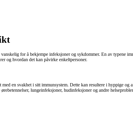
ikt
r vanskelig for å bekjempe infeksjoner og sykdommer. En av typene i
r og hvordan det kan påvirke enkeltpersoner.
dt med en svakhet i sitt immunsystem. Dette kan resultere i hyppige og 
rebetennelser, lungeinfeksjoner, hudinfeksjoner og andre helseproble