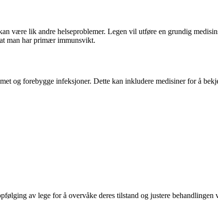
være lik andre helseproblemer. Legen vil utføre en grundig medisinsk 
r at man har primær immunsvikt.
t og forebygge infeksjoner. Dette kan inkludere medisiner for å bekj
følging av lege for å overvåke deres tilstand og justere behandlingen