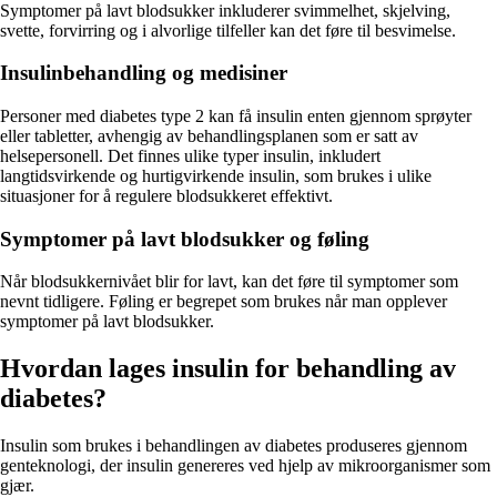
Symptomer på lavt blodsukker inkluderer svimmelhet, skjelving,
svette, forvirring og i alvorlige tilfeller kan det føre til besvimelse.
Insulinbehandling og medisiner
Personer med diabetes type 2 kan få insulin enten gjennom sprøyter
eller tabletter, avhengig av behandlingsplanen som er satt av
helsepersonell. Det finnes ulike typer insulin, inkludert
langtidsvirkende og hurtigvirkende insulin, som brukes i ulike
situasjoner for å regulere blodsukkeret effektivt.
Symptomer på lavt blodsukker og føling
Når blodsukkernivået blir for lavt, kan det føre til symptomer som
nevnt tidligere. Føling er begrepet som brukes når man opplever
symptomer på lavt blodsukker.
Hvordan lages insulin for behandling av
diabetes?
Insulin som brukes i behandlingen av diabetes produseres gjennom
genteknologi, der insulin genereres ved hjelp av mikroorganismer som
gjær.