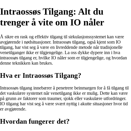
Intraossøs Tilgang: Alt du
trenger å vite om IO nåler
Å sikre en rask og effektiv tilgang til sirkulasjonssystemet kan være
avgjørende i nødsituasjoner. Intraossøs tilgang, også kjent som IO
tilgang, har vist seg å være en livreddende metode når tradisjonelle
venetilganger ikke er tilgjengelige. La oss dykke dypere inn i hva
intraossøs tilgang er, hvilke IO nåler som er tilgjengelige, og hvordan
denne teknikken kan brukes.
Hva er Intraossøs Tilgang?
Intraossøs tilgang innebærer å penetrere beinmargen for å få tilgang til
det vaskulære systemet når venetilgang ikke er mulig. Dette kan være
på grunn av faktorer som traumer, sjokk eller vaskulære utfordringer.
IO tilgang har vist seg å være svært nyttig i akutte situasjoner hvor tid
er avgjørende.
Hvordan fungerer det?