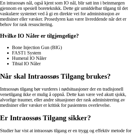
En intraossøs nål, også kjent som IO nål, blir satt inn i beinmargen
gjennom en spesiell boreteknikk. Dette gir umiddelbar tilgang til det
vaskulære systemet ved å gi en direkte vei for administrasjon av
medisiner eller væsker. Prosedyren kan være livreddende når det er
behov for rask resuscitering.
Hvilke IO Nåler er tilgjengelige?
Bone Injection Gun (BIG)
FAST1 System
Humeral IO Nåler
Tibial IO Nåler
Når skal Intraossøs Tilgang brukes?
Intraossøs tilgang bør vurderes i nødsituasjoner der en tradisjonell
venetilgang ikke er mulig å oppnå. Dette kan være ved akutt sjokk,
alvorlige traumer, eller andre situasjoner der rask administrering av
medisiner eller væsker er kritisk for pasientens overlevelse.
Er Intraossøs Tilgang sikker?
Studier har vist at intraossøs tilgang er en trygg og effektiv metode for