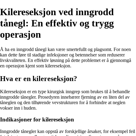
Kilereseksjon ved inngrodd
tånegl: En effektiv og trygg
operasjon
Å ha en inngrodd tånegl kan være smertefullt og plagsomt. For noen
kan dette føre til stadige infeksjoner og betennelser som reduserer
livskvaliteten. En effektiv løsning på dette problemet er å gjennomgå
en operasjon kjent som kilereseksjon.
Hva er en kilereseksjon?
Kilereseksjon er en type kirurgisk inngrep som brukes til å behandle
inngrodde tånegler. Prosedyren innebærer fjerning av en liten del av
tåneglen og den tilhørende vevstrukturen for å forhindre at neglen
vokser inn i huden.
Indikasjoner for kilereseksjon
Inngrodde tånegler kan oppstå av forskjellige årsaker, for eksempel feil