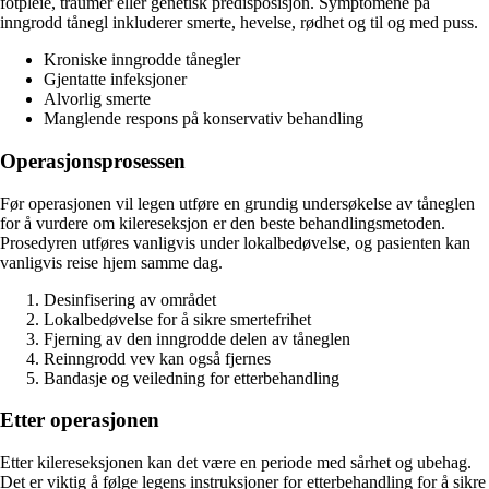
fotpleie, traumer eller genetisk predisposisjon. Symptomene på
inngrodd tånegl inkluderer smerte, hevelse, rødhet og til og med puss.
Kroniske inngrodde tånegler
Gjentatte infeksjoner
Alvorlig smerte
Manglende respons på konservativ behandling
Operasjonsprosessen
Før operasjonen vil legen utføre en grundig undersøkelse av tåneglen
for å vurdere om kilereseksjon er den beste behandlingsmetoden.
Prosedyren utføres vanligvis under lokalbedøvelse, og pasienten kan
vanligvis reise hjem samme dag.
Desinfisering av området
Lokalbedøvelse for å sikre smertefrihet
Fjerning av den inngrodde delen av tåneglen
Reinngrodd vev kan også fjernes
Bandasje og veiledning for etterbehandling
Etter operasjonen
Etter kilereseksjonen kan det være en periode med sårhet og ubehag.
Det er viktig å følge legens instruksjoner for etterbehandling for å sikre