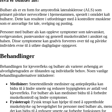
Hva er bulbær als?
Bulbær als er en form for amyotrofisk lateralsklerose (ALS) som
primært påvirker nervecellene i hjernestammen, spesielt i området kalt
bulbære. Dette kan resultere i utfordringer med å kontrollere musklene
som er ansvarlige for tale, svelging og pusting.
Personer med bulbær als kan oppleve symptomer som talevansker,
svelgevansker, pustevansker og generell muskelsvakhet i ansiktet og
halsen. Disse symptomene kan gradvis forverres over tid og påvirke
individets evne til å utføre dagligdagse oppgaver.
Behandlinger
Behandlingen for kjeverefleks og bulbær als varierer avhengig av
alvorlighetsgraden av tilstanden og individuelle behov. Noen vanlige
behandlingsalternativer inkluderer:
Medisiner:
Smertestillende medisiner og antiepileptika kan
bidra til å lindre smerte og redusere hyppigheten av anfall ved
kjeverefleks. For bulbær als kan medisiner bidra til å forbedre
muskelkontroll og lindre symptomer.
Fysioterapi:
Fysisk terapi kan hjelpe til med å opprettholde
muskelstyrke og bevegelighet for personer med bulbær als, mens
det kan bidra til å redusere smerte og forbedre funksjonen for