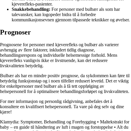
kjeverefleks-pasienter.
Snakkebehandling:
For personer med bulbær als som har
talevansker, kan logopeder bidra til å forbedre
kommunikasjonsevnen gjennom tilpassede teknikker og øvelser.
Prognoser
Prognosene for personer med kjeverefleks og bulbær als varierer
avhengig av flere faktorer, inkludert tidlig diagnose,
behandlingsrespons og individuelle helsemessige forhold. Mens
kjeverefleks vanligvis ikke er livstruende, kan det redusere
livskvaliteten betydelig.
Bulbær als har en mindre positiv prognose, da sykdommen kan føre til
betydelig funksjonstap og i noen tilfeller redusert levetid. Det er viktig
for enkeltpersoner med bulbær als å få tett oppfølging av
helsepersonell for å optimalisere behandlingsforløpet og livskvaliteten.
For mer informasjon og personlig rådgivning, anbefales det å
konsultere en kvalifisert helsepersonell. Ta vare på deg selv og dine
kjære!
Klamydia: Symptomer, Behandling og Forebygging
•
Maltekstrakt for
baby – en guide til håndtering av luft i magen og forstoppelse
•
Alt du