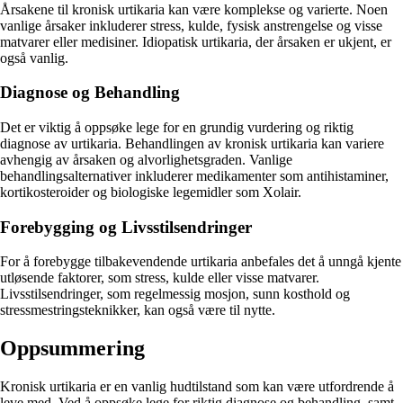
Årsakene til kronisk urtikaria kan være komplekse og varierte. Noen
vanlige årsaker inkluderer stress, kulde, fysisk anstrengelse og visse
matvarer eller medisiner. Idiopatisk urtikaria, der årsaken er ukjent, er
også vanlig.
Diagnose og Behandling
Det er viktig å oppsøke lege for en grundig vurdering og riktig
diagnose av urtikaria. Behandlingen av kronisk urtikaria kan variere
avhengig av årsaken og alvorlighetsgraden. Vanlige
behandlingsalternativer inkluderer medikamenter som antihistaminer,
kortikosteroider og biologiske legemidler som Xolair.
Forebygging og Livsstilsendringer
For å forebygge tilbakevendende urtikaria anbefales det å unngå kjente
utløsende faktorer, som stress, kulde eller visse matvarer.
Livsstilsendringer, som regelmessig mosjon, sunn kosthold og
stressmestringsteknikker, kan også være til nytte.
Oppsummering
Kronisk urtikaria er en vanlig hudtilstand som kan være utfordrende å
leve med. Ved å oppsøke lege for riktig diagnose og behandling, samt