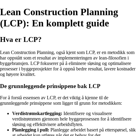
Lean Construction Planning
(LCP): En komplett guide
Hva er LCP?
Lean Construction Planning, også kjent som LCP, er en metodikk som
har oppstått som et resultat av implementeringen av lean-filosofien i
byggebransjen. LCP fokuserer på å eliminere sløsing og optimalisere
prosesser i byggeprosjekter for å oppnå bedre resultat, lavere kostnader
og høyere kvalitet.
De grunnleggende prinsippene bak LCP
For å forstå essensen av LCP, er det viktig å kjenne til de
grunnleggende prinsippene som ligger til grunn for metodikken:
Verdistrømskartlegging:
Identifisere og visualisere
verdistrømmen gjennom hele byggeprosessen for å identifisere
sløsing og effektivisere arbeidsflyten.
Planlegging i pull:
Planlegge arbeidet basert på etterspørsel, slik
at arbeidet kun utføres når det er behov for det.