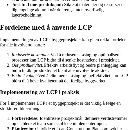
Just-In-Time-produksjon:
Sikre at materialer og ressurser er
tilgjengelige akkurat når de trengs, uten overflødig
lagerbeholdning.
Fordelene med å anvende LCP
Implementeringen av LCP i byggeprosjekter kan gi en rekke fordeler
for alle involverte parter:
Reduserte kostnader:
Ved å redusere sløsing og optimalisere
prosesser kan LCP bidra til å senke kostnadene i prosjektet.
Økt produktivitet:
Effektiv arbeidsflyt og bedre planlegging kan
bidra til økt produktivitet blant alle involverte aktører.
Bedre kvalitet:
Ved å eliminere sløsing og ineffektivitet kan LCP
bidra til å heve kvaliteten på det ferdige byggverket.
Implementering av LCP i praksis
For å implementere LCP i et byggeprosjekt er det viktig å følge en
strukturert tilnærming:
Forberedelse:
Identifisere prosjektmål, definere verdistrømmer
og etablere et team som skal lede implementeringen.
Planlegging:
Utvikle et Lean Construction Plan som tydelig