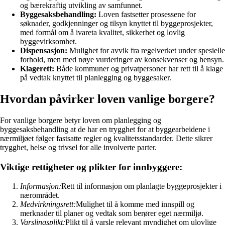
og bærekraftig utvikling av samfunnet.
Byggesaksbehandling:
Loven fastsetter prosessene for
søknader, godkjenninger og tilsyn knyttet til byggeprosjekter,
med formål om å ivareta kvalitet, sikkerhet og lovlig
byggevirksomhet.
Dispensasjon:
Mulighet for avvik fra regelverket under spesielle
forhold, men med nøye vurderinger av konsekvenser og hensyn.
Klagerett:
Både kommuner og privatpersoner har rett til å klage
på vedtak knyttet til planlegging og byggesaker.
Hvordan påvirker loven vanlige borgere?
For vanlige borgere betyr loven om planlegging og
byggesaksbehandling at de har en trygghet for at byggearbeidene i
nærmiljøet følger fastsatte regler og kvalitetsstandarder. Dette sikrer
trygghet, helse og trivsel for alle involverte parter.
Viktige rettigheter og plikter for innbyggere:
Informasjon:
Rett til informasjon om planlagte byggeprosjekter i
nærområdet.
Medvirkningsrett:
Mulighet til å komme med innspill og
merknader til planer og vedtak som berører eget nærmiljø.
Varslingsplikt:
Plikt til å varsle relevant myndighet om ulovlige