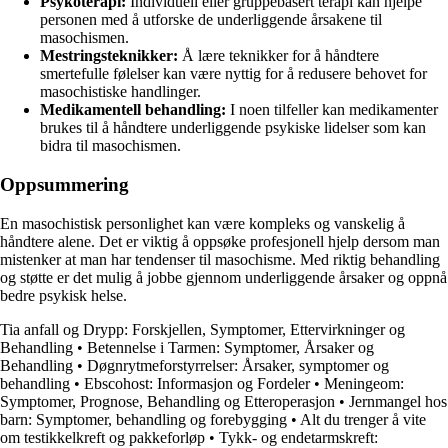
Psykoterapi:
Individuell eller gruppebasert terapi kan hjelpe
personen med å utforske de underliggende årsakene til
masochismen.
Mestringsteknikker:
Å lære teknikker for å håndtere
smertefulle følelser kan være nyttig for å redusere behovet for
masochistiske handlinger.
Medikamentell behandling:
I noen tilfeller kan medikamenter
brukes til å håndtere underliggende psykiske lidelser som kan
bidra til masochismen.
Oppsummering
En masochistisk personlighet kan være kompleks og vanskelig å
håndtere alene. Det er viktig å oppsøke profesjonell hjelp dersom man
mistenker at man har tendenser til masochisme. Med riktig behandling
og støtte er det mulig å jobbe gjennom underliggende årsaker og oppnå
bedre psykisk helse.
Tia anfall og Drypp: Forskjellen, Symptomer, Ettervirkninger og
Behandling
•
Betennelse i Tarmen: Symptomer, Årsaker og
Behandling
•
Døgnrytmeforstyrrelser: Årsaker, symptomer og
behandling
•
Ebscohost: Informasjon og Fordeler
•
Meningeom:
Symptomer, Prognose, Behandling og Etteroperasjon
•
Jernmangel hos
barn: Symptomer, behandling og forebygging
•
Alt du trenger å vite
om testikkelkreft og pakkeforløp
•
Tykk- og endetarmskreft: