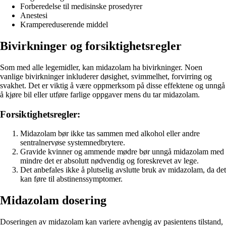
Forberedelse til medisinske prosedyrer
Anestesi
Krampereduserende middel
Bivirkninger og forsiktighetsregler
Som med alle legemidler, kan midazolam ha bivirkninger. Noen
vanlige bivirkninger inkluderer døsighet, svimmelhet, forvirring og
svakhet. Det er viktig å være oppmerksom på disse effektene og unngå
å kjøre bil eller utføre farlige oppgaver mens du tar midazolam.
Forsiktighetsregler:
Midazolam bør ikke tas sammen med alkohol eller andre
sentralnervøse systemnedbrytere.
Gravide kvinner og ammende mødre bør unngå midazolam med
mindre det er absolutt nødvendig og foreskrevet av lege.
Det anbefales ikke å plutselig avslutte bruk av midazolam, da det
kan føre til abstinenssymptomer.
Midazolam dosering
Doseringen av midazolam kan variere avhengig av pasientens tilstand,