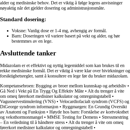
alder og medisinske behov. Det er viktig å følge legens anvisninger
nøyaktig når det gjelder dosering og administrasjonsmåte.
Standard dosering:
Voksne: Vanlig dose er 1-4 mg, avhengig av formål.
Barn: Doseringen vil variere basert på vekt og alder, og bør
bestemmes av en lege.
Avsluttende tanker
Midazolam er et effektivt og nyttig legemiddel som kan brukes til en
rekke medisinske formål. Det er viktig å være klar over bivirkninger og
forsiktighetsregler, samt å konsultere en lege før du bruker midazolam.
Kompetansebroen: Bygging av broer mellom kunnskap og arbeidsliv
•
Gå Ned i Vekt på En Trygg Og Effektiv Måte
•
Alt du trenger å vite
om omeq førerkort medisiner kalkulator og omregningstabell
•
Vagusnervestimulering (VNS)
•
Velocardiofacialt syndrom (VCFS) og
DiGeorge syndrom informasjon
•
Ryggmargen: En Grundig Oversikt
av Anatomi og Funksjon
•
Høyde hos barn: Forståelse av kortvoksthet
og veksthormonmangel
•
MMSE Testing for Demens
•
Stressmestring
– En veiledning til å håndtere stress
•
Alt du trenger å vite om omeq
førerkort medisiner kalkulator og omregningstabell
•