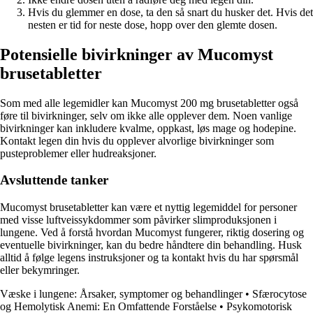
Hvis du glemmer en dose, ta den så snart du husker det. Hvis det
nesten er tid for neste dose, hopp over den glemte dosen.
Potensielle bivirkninger av Mucomyst
brusetabletter
Som med alle legemidler kan Mucomyst 200 mg brusetabletter også
føre til bivirkninger, selv om ikke alle opplever dem. Noen vanlige
bivirkninger kan inkludere kvalme, oppkast, løs mage og hodepine.
Kontakt legen din hvis du opplever alvorlige bivirkninger som
pusteproblemer eller hudreaksjoner.
Avsluttende tanker
Mucomyst brusetabletter kan være et nyttig legemiddel for personer
med visse luftveissykdommer som påvirker slimproduksjonen i
lungene. Ved å forstå hvordan Mucomyst fungerer, riktig dosering og
eventuelle bivirkninger, kan du bedre håndtere din behandling. Husk
alltid å følge legens instruksjoner og ta kontakt hvis du har spørsmål
eller bekymringer.
Væske i lungene: Årsaker, symptomer og behandlinger
•
Sfærocytose
og Hemolytisk Anemi: En Omfattende Forståelse
•
Psykomotorisk