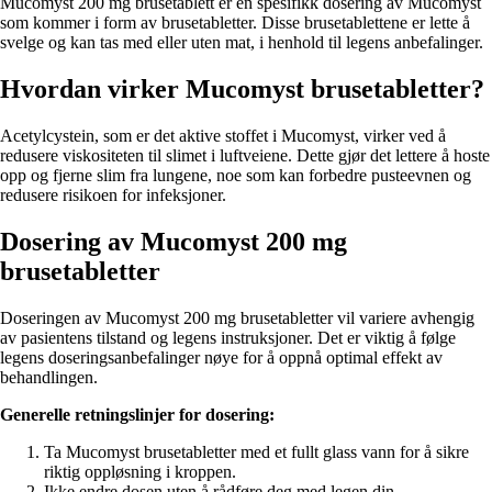
Mucomyst 200 mg brusetablett er en spesifikk dosering av Mucomyst
som kommer i form av brusetabletter. Disse brusetablettene er lette å
svelge og kan tas med eller uten mat, i henhold til legens anbefalinger.
Hvordan virker Mucomyst brusetabletter?
Acetylcystein, som er det aktive stoffet i Mucomyst, virker ved å
redusere viskositeten til slimet i luftveiene. Dette gjør det lettere å hoste
opp og fjerne slim fra lungene, noe som kan forbedre pusteevnen og
redusere risikoen for infeksjoner.
Dosering av Mucomyst 200 mg
brusetabletter
Doseringen av Mucomyst 200 mg brusetabletter vil variere avhengig
av pasientens tilstand og legens instruksjoner. Det er viktig å følge
legens doseringsanbefalinger nøye for å oppnå optimal effekt av
behandlingen.
Generelle retningslinjer for dosering:
Ta Mucomyst brusetabletter med et fullt glass vann for å sikre
riktig oppløsning i kroppen.
Ikke endre dosen uten å rådføre deg med legen din.