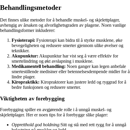
Behandlingsmetoder
Det finnes ulike metoder for å behandle muskel- og skjelettplager,
avhengig av årsaken og alvorlighetsgraden av plagene. Noen vanlige
behandlingsformer inkluderer:
Fysioterapi:
Fysioterapi kan bidra til å styrke musklene, øke
bevegeligheten og redusere smerter gjennom ulike øvelser og
teknikker.
Akupunktur:
Akupunktur har vist seg å være effektiv for
smertelindring og økt avslapning i musklene.
Medikamentell behandling:
Noen ganger kan legen anbefale
smertestillende medisiner eller betennelsesdempende midler for å
lindre plager.
Kiropraktikk:
Kiropraktorer kan justere ledd og ryggrad for å
bedre funksjonen og redusere smerter.
Viktigheten av forebygging
Forebygging spiller en avgjørende rolle i å unngå muskel- og
skjelettplager. Her er noen tips for å forebygge slike plager:
Oppretthold god holdning:
Sitt og stå med rett rygg for å unngå
belastning på muskler og ledd.