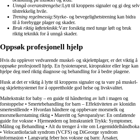
Unngå overanstrengelse:
Lytt til kroppens signaler og gi deg selv
tilstrekkelig hvile.
Trening regelmessig:
Styrke- og bevegelighetstrening kan bidra
til å forebygge plager og skader.
Bruk riktig løfteteknikk:
Vær forsiktig med tunge løft og bruk
riktig teknikk for å unngå skader.
Oppsøk profesjonell hjelp
Hvis du opplever vedvarende muskel- og skjelettplager, er det viktig å
oppsøke profesjonell hjelp. En fysioterapeut, kiropraktor eller lege kan
hjelpe deg med riktig diagnose og behandling for å bedre plagene.
Husk at det er viktig å lytte til kroppens signaler og ta vare på muskel-
og skjelettsystemet for å opprettholde god helse og livskvalitet.
Maltekstrakt for baby – en guide til håndtering av luft i magen og
forstoppelse
•
Smertebehandling for barn – Effektiviteten av klonidin
smertestillende
•
Hvordan håndtere og oppbevare morsmelk og
morsmelkerstatning riktig
•
Mareritt og Søvnparalyse: En omfattende
guide for voksne
•
Hjerneødem og Intrakranielt Trykk: Symptomer,
Måling og Behandling
•
Alt du trenger å vite om Legemiddelhåndboka
•
Velocardiofacialt syndrom (VCFS) og DiGeorge syndrom
informasjon
•
Langvarig feber hos voksne og barn: Årsaker,