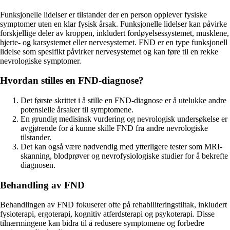
Funksjonelle lidelser er tilstander der en person opplever fysiske
symptomer uten en klar fysisk årsak. Funksjonelle lidelser kan påvirke
forskjellige deler av kroppen, inkludert fordøyelsessystemet, musklene,
hjerte- og karsystemet eller nervesystemet. FND er en type funksjonell
lidelse som spesifikt påvirker nervesystemet og kan føre til en rekke
nevrologiske symptomer.
Hvordan stilles en FND-diagnose?
Det første skrittet i å stille en FND-diagnose er å utelukke andre
potensielle årsaker til symptomene.
En grundig medisinsk vurdering og nevrologisk undersøkelse er
avgjørende for å kunne skille FND fra andre nevrologiske
tilstander.
Det kan også være nødvendig med ytterligere tester som MRI-
skanning, blodprøver og nevrofysiologiske studier for å bekrefte
diagnosen.
Behandling av FND
Behandlingen av FND fokuserer ofte på rehabiliteringstiltak, inkludert
fysioterapi, ergoterapi, kognitiv atferdsterapi og psykoterapi. Disse
tilnærmingene kan bidra til å redusere symptomene og forbedre