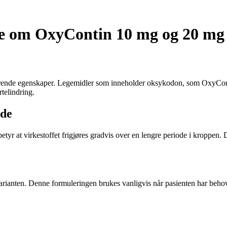
ite om OxyContin 10 mg og 20 mg
indrende egenskaper. Legemidler som inneholder oksykodon, som OxyCo
telindring.
åde
r at virkestoffet frigjøres gradvis over en lengre periode i kroppen. D
anten. Denne formuleringen brukes vanligvis når pasienten har behov f