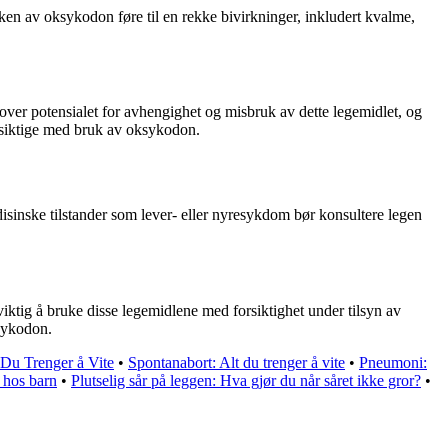
uken av oksykodon føre til en rekke bivirkninger, inkludert kvalme,
over potensialet for avhengighet og misbruk av dette legemidlet, og
orsiktige med bruk av oksykodon.
sinske tilstander som lever- eller nyresykdom bør konsultere legen
iktig å bruke disse legemidlene med forsiktighet under tilsyn av
ksykodon.
Du Trenger å Vite
•
Spontanabort: Alt du trenger å vite
•
Pneumoni:
 hos barn
•
Plutselig sår på leggen: Hva gjør du når såret ikke gror?
•