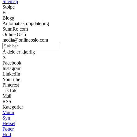
Sitemap
Stolpe
Fil
Blogg
Automatisk oppdatering
SunnRo.com
Online Oslo
media@onlineoslo.com
Å dele er kjærlig
X
Facebook
Instagram
LinkedIn
YouTube
Pinterest
TikTok
Mail
RSS
Kategorier
Munn
Syn
Hørsel
Føtter
Hud