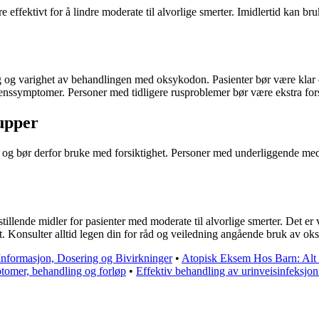
 effektivt for å lindre moderate til alvorlige smerter. Imidlertid kan br
ing og varighet av behandlingen med oksykodon. Pasienter bør være klar 
tinenssymptomer. Personer med tidligere rusproblemer bør være ekstra f
upper
og bør derfor bruke med forsiktighet. Personer med underliggende medi
ende midler for pasienter med moderate til alvorlige smerter. Det er v
t. Konsulter alltid legen din for råd og veiledning angående bruk av o
Informasjon, Dosering og Bivirkninger
•
Atopisk Eksem Hos Barn: Alt 
tomer, behandling og forløp
•
Effektiv behandling av urinveisinfeksjon