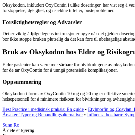
Oksykodon, inkludert OxyContin i ulike doseringer, har vist seg å være
forstoppelse, døsighet, og i sjeldne tilfeller, pusteproblemer.
Forsiktighetsregler og Advarsler
Det er viktig å følge legens instruksjoner nøye når det gjelder doser
bør ikke stoppe bruken plutselig da det kan føre til ubehagelige abs
Bruk av Oksykodon hos Eldre og Risikogr
Eldre pasienter kan være mer sårbare for bivirkningene av oksykodon 
før de tar OxyContin for å unngå potensielle komplikasjoner.
Oppsummering
Oksykodon i form av OxyContin 10 mg og 20 mg er effektive smertestill
helsepersonell for å minimere risikoen for bivirkninger og avhengighe
Best Practice i medisinsk praksis: En guide
•
Etylmorfin og Cosylan: 
Årsaker, Typer og Behandlingsalternativer
•
Influensa hos barn: Symp
Sunn Ro
Å dele er kjærlig