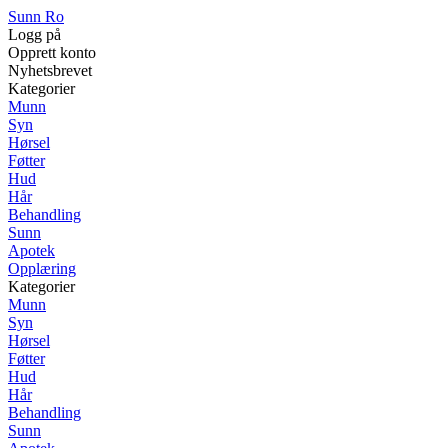
Sunn Ro
Logg på
Opprett konto
Nyhetsbrevet
Kategorier
Munn
Syn
Hørsel
Føtter
Hud
Hår
Behandling
Sunn
Apotek
Opplæring
Kategorier
Munn
Syn
Hørsel
Føtter
Hud
Hår
Behandling
Sunn