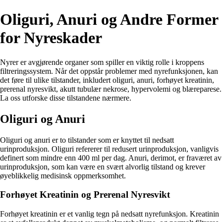
Oliguri, Anuri og Andre Former
for Nyreskader
Nyrer er avgjørende organer som spiller en viktig rolle i kroppens
filtreringssystem. Når det oppstår problemer med nyrefunksjonen, kan
det føre til ulike tilstander, inkludert oliguri, anuri, forhøyet kreatinin,
prerenal nyresvikt, akutt tubulær nekrose, hypervolemi og blæreparese.
La oss utforske disse tilstandene nærmere.
Oliguri og Anuri
Oliguri og anuri er to tilstander som er knyttet til nedsatt
urinproduksjon. Oliguri refererer til redusert urinproduksjon, vanligvis
definert som mindre enn 400 ml per dag. Anuri, derimot, er fraværet av
urinproduksjon, som kan være en svært alvorlig tilstand og krever
øyeblikkelig medisinsk oppmerksomhet.
Forhøyet Kreatinin og Prerenal Nyresvikt
Forhøyet kreatinin er et vanlig tegn på nedsatt nyrefunksjon. Kreatinin