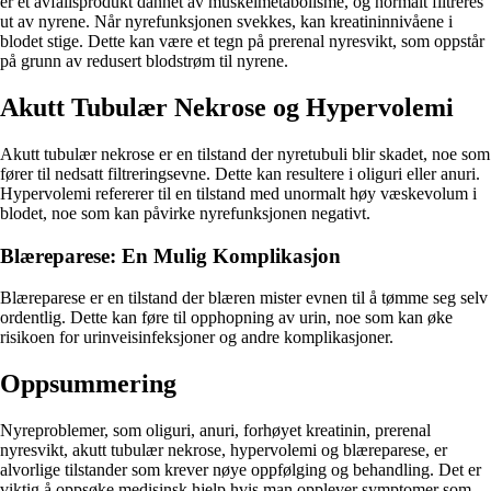
er et avfallsprodukt dannet av muskelmetabolisme, og normalt filtreres
ut av nyrene. Når nyrefunksjonen svekkes, kan kreatininnivåene i
blodet stige. Dette kan være et tegn på prerenal nyresvikt, som oppstår
på grunn av redusert blodstrøm til nyrene.
Akutt Tubulær Nekrose og Hypervolemi
Akutt tubulær nekrose er en tilstand der nyretubuli blir skadet, noe som
fører til nedsatt filtreringsevne. Dette kan resultere i oliguri eller anuri.
Hypervolemi refererer til en tilstand med unormalt høy væskevolum i
blodet, noe som kan påvirke nyrefunksjonen negativt.
Blæreparese: En Mulig Komplikasjon
Blæreparese er en tilstand der blæren mister evnen til å tømme seg selv
ordentlig. Dette kan føre til opphopning av urin, noe som kan øke
risikoen for urinveisinfeksjoner og andre komplikasjoner.
Oppsummering
Nyreproblemer, som oliguri, anuri, forhøyet kreatinin, prerenal
nyresvikt, akutt tubulær nekrose, hypervolemi og blæreparese, er
alvorlige tilstander som krever nøye oppfølging og behandling. Det er
viktig å oppsøke medisinsk hjelp hvis man opplever symptomer som