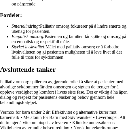
og pårørende.
Fordeler:
Smertelindring:
Palliativ omsorg fokuserer på å lindre smerte og
ubehag for pasienten.
Empatisk omsorg:
Pasienten og familien får støtte og omsorg på
en empatisk og respektfull måte.
Styrket livskvalitet:
Målet med palliativ omsorg er å forbedre
livskvaliteten og gi pasienten muligheten til å leve livet til det
fulle til tross for sykdommen.
Avsluttende tanker
Palliativ omsorg spiller en avgjørende rolle i å sikre at pasienter med
alvorlige sykdommer får den omsorgen og støtten de trenger for å
oppleve verdighet og komfort i livets siste fase. Det er viktig å ha åpen
dialog og respekt for pasientens ønsker og behov gjennom hele
behandlingsforløpet.
Vermox for barn under 2 år: Effektivitet og alternative kurer mot
barnemark
•
Melatonin for Barn med Søvnvansker
•
Leverbiopsi: Alt
du trenger å vite om biopsi av leveren
•
Kliniske undersøkelser:
Viktigheten av grundig helseutredning
•
Norsk lungekreftgruppe: