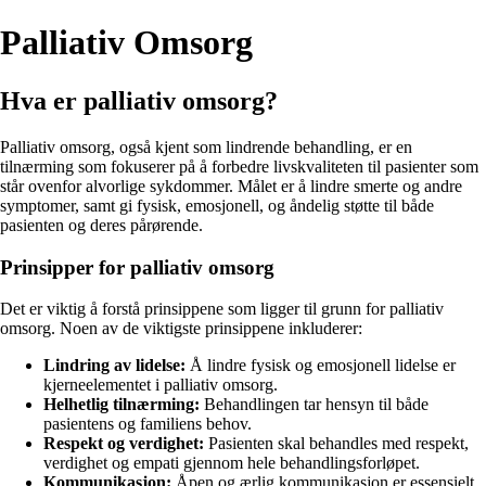
Palliativ Omsorg
Hva er palliativ omsorg?
Palliativ omsorg, også kjent som lindrende behandling, er en
tilnærming som fokuserer på å forbedre livskvaliteten til pasienter som
står ovenfor alvorlige sykdommer. Målet er å lindre smerte og andre
symptomer, samt gi fysisk, emosjonell, og åndelig støtte til både
pasienten og deres pårørende.
Prinsipper for palliativ omsorg
Det er viktig å forstå prinsippene som ligger til grunn for palliativ
omsorg. Noen av de viktigste prinsippene inkluderer:
Lindring av lidelse:
Å lindre fysisk og emosjonell lidelse er
kjerneelementet i palliativ omsorg.
Helhetlig tilnærming:
Behandlingen tar hensyn til både
pasientens og familiens behov.
Respekt og verdighet:
Pasienten skal behandles med respekt,
verdighet og empati gjennom hele behandlingsforløpet.
Kommunikasjon:
Åpen og ærlig kommunikasjon er essensielt