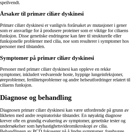
speilvendt.
Årsaker til primær ciliær dyskinesi
Primær ciliær dyskinesi er vanligvis forårsaket av mutasjoner i gener
som er ansvarlige for å produsere proteiner som er viktige for ciliaens
funksjon. Disse genetiske endringene kan føre til strukturelle eller
funksjonelle problemer med cilia, noe som resulterer i symptomer hos
personer med tilstanden.
Symptomer på primær ciliær dyskinesi
Personer med primær ciliær dyskinesi kan oppleve en rekke
symptomer, inkludert vedvarende hoste, hyppige lungeinfeksjoner,
øreproblemer, fertilitetsproblemer og andre helseutfordringer relatert til
ciliaens funksjon.
Diagnose og behandling
Diagnosen primær ciliær dyskinesi kan være utfordrende på grunn av
likheten med andre respiratoriske tilstander. En nøyaktig diagnose
krever ofte en grundig evaluering av symptomer, genetiske tester og
undersøkelser som høyhastighetsvideomikroskopi av cilia.
Behandlingen av PCD fokuserer på å lindre symptomer, forebygge