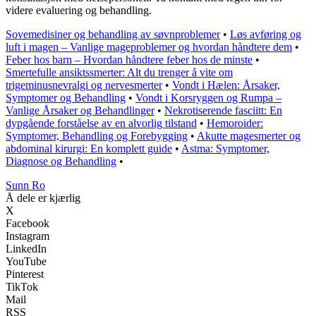
videre evaluering og behandling.
Sovemedisiner og behandling av søvnproblemer
•
Løs avføring og
luft i magen – Vanlige mageproblemer og hvordan håndtere dem
•
Feber hos barn – Hvordan håndtere feber hos de minste
•
Smertefulle ansiktssmerter: Alt du trenger å vite om
trigeminusnevralgi og nervesmerter
•
Vondt i Hælen: Årsaker,
Symptomer og Behandling
•
Vondt i Korsryggen og Rumpa –
Vanlige Årsaker og Behandlinger
•
Nekrotiserende fasciitt: En
dypgående forståelse av en alvorlig tilstand
•
Hemoroider:
Symptomer, Behandling og Forebygging
•
Akutte magesmerter og
abdominal kirurgi: En komplett guide
•
Astma: Symptomer,
Diagnose og Behandling
•
Sunn Ro
Å dele er kjærlig
X
Facebook
Instagram
LinkedIn
YouTube
Pinterest
TikTok
Mail
RSS