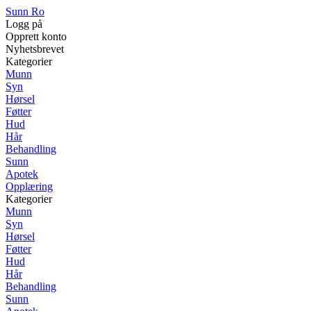
Sunn Ro
Logg på
Opprett konto
Nyhetsbrevet
Kategorier
Munn
Syn
Hørsel
Føtter
Hud
Hår
Behandling
Sunn
Apotek
Opplæring
Kategorier
Munn
Syn
Hørsel
Føtter
Hud
Hår
Behandling
Sunn