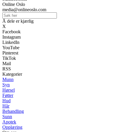
Online Oslo
media@onlineoslo.com
Å dele er kjærlig
X
Facebook
Instagram
LinkedIn
YouTube
Pinterest
TikTok
Mail
RSS
Kategorier
Munn
Syn
Hørsel
Føtter
Hud
Hår
Behandling
Sunn
Apotek
Opplæring