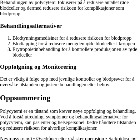
Behandlingen av polycytemi fokuserer på å redusere antallet røde
blodceller og dermed redusere risikoen for komplikasjoner som
blodpropp.
Behandlingsalternativer
Blodtynningsmedisiner for å redusere risikoen for blodpropp
Blodtapping for å redusere mengden røde blodceller i kroppen
Erytropoietinbehandling for å kontrollere produksjonen av røde
blodceller
Oppfølgning og Monitorering
Det er viktig å følge opp med jevnlige kontroller og blodprøver for å
overvåke tilstanden og justere behandlingen etter behov.
Oppsummering
Polycytemi er en tilstand som krever nøye oppfølging og behandling.
Ved å forstå utredning, symptomer og behandlingsalternativer for
polycytemi, kan pasienter og helsepersonell bedre håndtere tilstanden
og redusere risikoen for alvorlige komplikasjoner.
Nevropsykologi
•
Øyedråper etter grå stær operasjon
•
Sarkoidose og