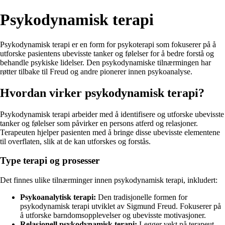
Psykodynamisk terapi
Psykodynamisk terapi er en form for psykoterapi som fokuserer på å
utforske pasientens ubevisste tanker og følelser for å bedre forstå og
behandle psykiske lidelser. Den psykodynamiske tilnærmingen har
røtter tilbake til Freud og andre pionerer innen psykoanalyse.
Hvordan virker psykodynamisk terapi?
Psykodynamisk terapi arbeider med å identifisere og utforske ubevisste
tanker og følelser som påvirker en persons atferd og relasjoner.
Terapeuten hjelper pasienten med å bringe disse ubevisste elementene
til overflaten, slik at de kan utforskes og forstås.
Type terapi og prosesser
Det finnes ulike tilnærminger innen psykodynamisk terapi, inkludert:
Psykoanalytisk terapi:
Den tradisjonelle formen for
psykodynamisk terapi utviklet av Sigmund Freud. Fokuserer på
å utforske barndomsopplevelser og ubevisste motivasjoner.
Relasjonell psykodynamisk terapi:
Legger vekt på terapeut-